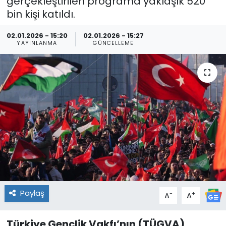
gerçekleştirilen programa yaklaşık 520
bin kişi katıldı.
02.01.2026 - 15:20
02.01.2026 - 15:27
YAYINLANMA
GÜNCELLEME
Paylaş
-
+
A
A
Türkiye Gençlik Vakfı’nın (TÜGVA)