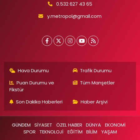
0.532 627 43 65
y.metropol@gmail.com
Hava Durumu
Trafik Durumu
Puan Durumu ve
Tüm Manşetler
Fikstür
Son Dakika Haberleri
Haber Arşivi
GÜNDEM
SİYASET
ÖZEL HABER
DÜNYA
EKONOMİ
SPOR
TEKNOLOJİ
EĞİTİM
BİLİM
YAŞAM