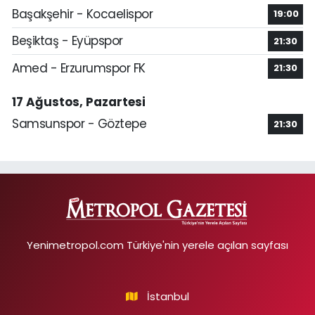
Başakşehir - Kocaelispor
19:00
Beşiktaş - Eyüpspor
21:30
Amed - Erzurumspor FK
21:30
17 Ağustos, Pazartesi
Samsunspor - Göztepe
21:30
Yenimetropol.com Türkiye'nin yerele açılan sayfası
İstanbul