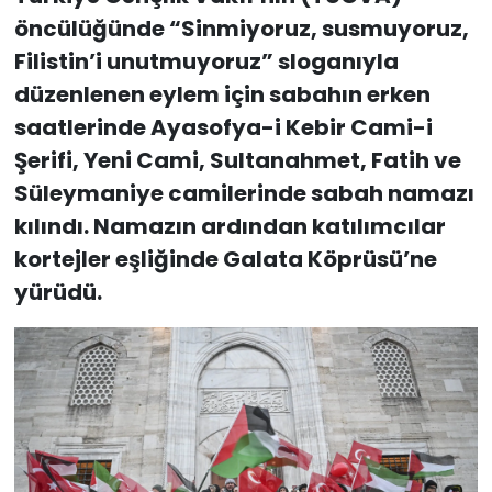
öncülüğünde “Sinmiyoruz, susmuyoruz,
Filistin’i unutmuyoruz” sloganıyla
düzenlenen eylem için sabahın erken
saatlerinde Ayasofya-i Kebir Cami-i
Şerifi, Yeni Cami, Sultanahmet, Fatih ve
Süleymaniye camilerinde sabah namazı
kılındı. Namazın ardından katılımcılar
kortejler eşliğinde Galata Köprüsü’ne
yürüdü.