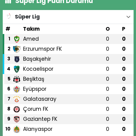
Süper Lig Puan Durumu
Süper Lig
#
Takım
O
P
Amed
0
0
1
Erzurumspor FK
0
0
2
Başakşehir
0
0
3
Kocaelispor
0
0
4
Beşiktaş
0
0
5
Eyüpspor
0
0
6
Galatasaray
0
0
7
Çorum FK
0
0
8
Gaziantep FK
0
0
9
Alanyaspor
0
0
10