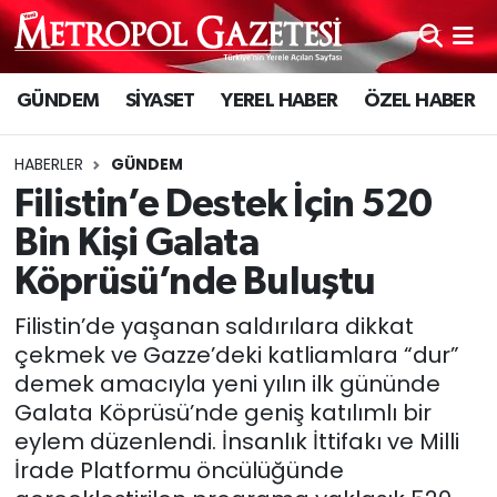
Hava Durumu
GÜNDEM
SİYASET
YEREL HABER
ÖZEL HABER
Trafik Durumu
HABERLER
GÜNDEM
Süper Lig Puan Durumu ve Fikstür
Filistin’e Destek İçin 520
Bin Kişi Galata
Tüm Manşetler
Köprüsü’nde Buluştu
Son Dakika Haberleri
Filistin’de yaşanan saldırılara dikkat
çekmek ve Gazze’deki katliamlara “dur”
Haber Arşivi
demek amacıyla yeni yılın ilk gününde
Galata Köprüsü’nde geniş katılımlı bir
eylem düzenlendi. İnsanlık İttifakı ve Milli
İrade Platformu öncülüğünde