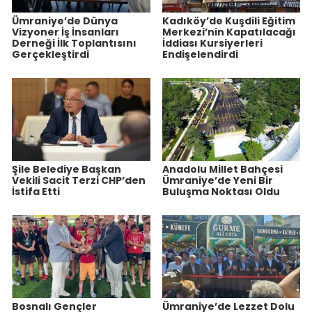
Ümraniye’de Dünya
Kadıköy’de Kuşdili Eğitim
Vizyoner İş İnsanları
Merkezi’nin Kapatılacağı
Derneği İlk Toplantısını
İddiası Kursiyerleri
Gerçekleştirdi
Endişelendirdi
Şile Belediye Başkan
Anadolu Millet Bahçesi
Vekili Sacit Terzi CHP’den
Ümraniye’de Yeni Bir
İstifa Etti
Buluşma Noktası Oldu
Bosnalı Gençler
Ümraniye’de Lezzet Dolu