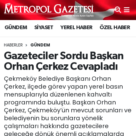
Hava Durumu
GÜNDEM
SİYASET
YEREL HABER
ÖZEL HABER
Trafik Durumu
HABERLER
GÜNDEM
Süper Lig Puan Durumu ve Fikstür
Gazeteciler Sordu Başkan
Orhan Çerkez Cevapladı
Tüm Manşetler
Çekmeköy Belediye Başkanı Orhan
Son Dakika Haberleri
Çerkez, ilçede görev yapan yerel basın
mensuplarıyla düzenlenen kahvaltı
Haber Arşivi
programında buluştu. Başkan Orhan
Çerkez, Çekmeköy’ün mevcut sorunları ve
belediyenin bu sorunlara yönelik
çalışmaları hakkında gazetecilere
geleceğe dönük önemli açıklamalarda