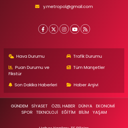
y.metropol@gmail.com
Hava Durumu
Trafik Durumu
Puan Durumu ve
Tüm Manşetler
Fikstür
Son Dakika Haberleri
Haber Arşivi
GÜNDEM
SİYASET
ÖZEL HABER
DÜNYA
EKONOMİ
SPOR
TEKNOLOJİ
EĞİTİM
BİLİM
YAŞAM