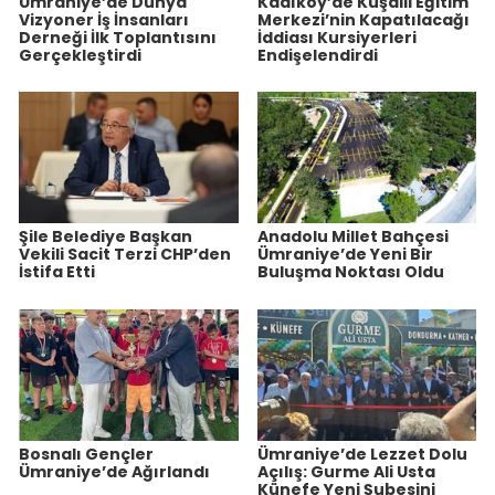
Ümraniye’de Dünya
Kadıköy’de Kuşdili Eğitim
Vizyoner İş İnsanları
Merkezi’nin Kapatılacağı
Derneği İlk Toplantısını
İddiası Kursiyerleri
Gerçekleştirdi
Endişelendirdi
Şile Belediye Başkan
Anadolu Millet Bahçesi
Vekili Sacit Terzi CHP’den
Ümraniye’de Yeni Bir
İstifa Etti
Buluşma Noktası Oldu
Bosnalı Gençler
Ümraniye’de Lezzet Dolu
Ümraniye’de Ağırlandı
Açılış: Gurme Ali Usta
Künefe Yeni Şubesini