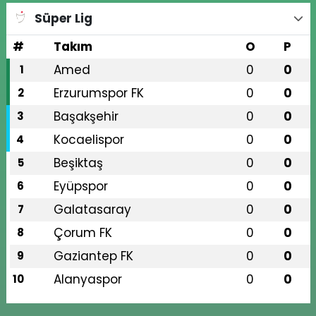
Süper Lig
#
Takım
O
P
Amed
0
0
1
Erzurumspor FK
0
0
2
Başakşehir
0
0
3
Kocaelispor
0
0
4
Beşiktaş
0
0
5
Eyüpspor
0
0
6
Galatasaray
0
0
7
Çorum FK
0
0
8
Gaziantep FK
0
0
9
Alanyaspor
0
0
10