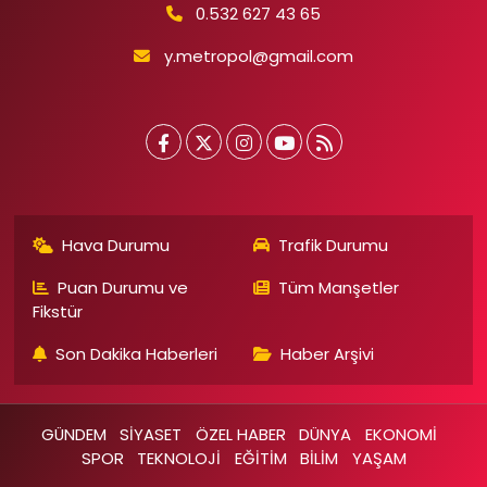
0.532 627 43 65
y.metropol@gmail.com
Hava Durumu
Trafik Durumu
Puan Durumu ve
Tüm Manşetler
Fikstür
Son Dakika Haberleri
Haber Arşivi
GÜNDEM
SİYASET
ÖZEL HABER
DÜNYA
EKONOMİ
SPOR
TEKNOLOJİ
EĞİTİM
BİLİM
YAŞAM