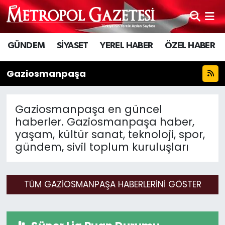
Hava Durumu
GÜNDEM
SİYASET
YEREL HABER
ÖZEL HABER
Trafik Durumu
Gaziosmanpaşa
Süper Lig Puan Durumu ve Fikstür
Gaziosmanpaşa en güncel
Tüm Manşetler
haberler. Gaziosmanpaşa haber,
yaşam, kültür sanat, teknoloji, spor,
Son Dakika Haberleri
gündem, sivil toplum kuruluşları
Haber Arşivi
TÜM GAZIOSMANPAŞA HABERLERINI GÖSTER