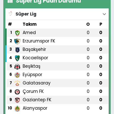
Süper Lig Puan Durumu
Süper Lig
#
Takım
O
P
Amed
0
0
1
Erzurumspor FK
0
0
2
Başakşehir
0
0
3
Kocaelispor
0
0
4
Beşiktaş
0
0
5
Eyüpspor
0
0
6
Galatasaray
0
0
7
Çorum FK
0
0
8
Gaziantep FK
0
0
9
Alanyaspor
0
0
10