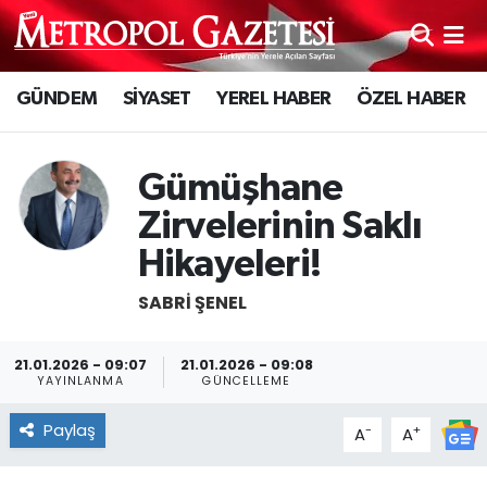
Hava Durumu
GÜNDEM
SİYASET
YEREL HABER
ÖZEL HABER
Trafik Durumu
Gümüşhane
Süper Lig Puan Durumu ve Fikstür
Zirvelerinin Saklı
Tüm Manşetler
Hikayeleri!
SABRI ŞENEL
Son Dakika Haberleri
Haber Arşivi
21.01.2026 - 09:07
21.01.2026 - 09:08
YAYINLANMA
GÜNCELLEME
Paylaş
-
+
A
A