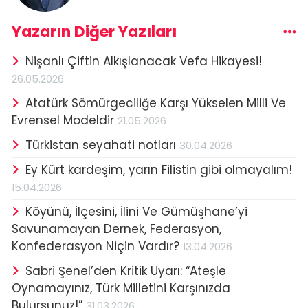
Yazarın Diğer Yazıları
Nişanlı Çiftin Alkışlanacak Vefa Hikayesi!
26.05.2026
Atatürk Sömürgeciliğe Karşı Yükselen Milli Ve
Evrensel Modeldir
21.05.2026
Türkistan seyahati notları
30.04.2026
Ey Kürt kardeşim, yarın Filistin gibi olmayalım!
15.04.2026
Köyünü, İlçesini, İlini Ve Gümüşhane’yi
Savunamayan Dernek, Federasyon,
Konfederasyon Niçin Vardır?
13.04.2026
Sabri Şenel’den Kritik Uyarı: “Ateşle
Oynamayınız, Türk Milletini Karşınızda
Bulursunuz!”
31.03.2026