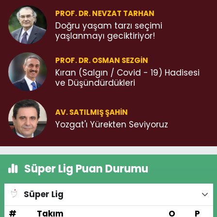
PROF. DR. NEVZAT TARHAN
Doğru yaşam tarzı seçimi
yaşlanmayı geciktiriyor!
PROF. DR. OSMAN SEZGIN
Kıran (Salgın / Covid - 19) Hadisesi
ve Düşündürdükleri
AV. SATILMIŞ ŞAHIN
Yozgat'ı Yürekten Seviyoruz
Süper Lig Puan Durumu
Süper Lig
#
Takım
O
P