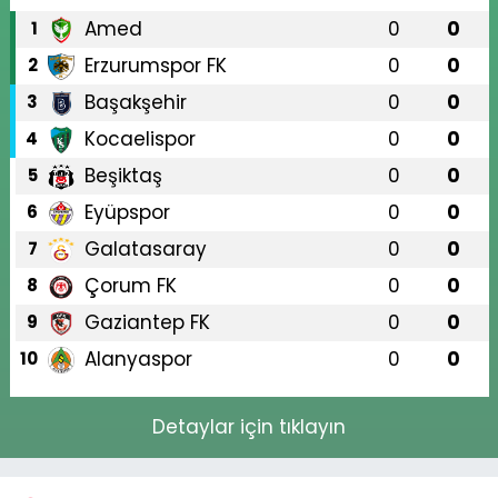
Amed
0
0
1
Erzurumspor FK
0
0
2
Başakşehir
0
0
3
Kocaelispor
0
0
4
Beşiktaş
0
0
5
Eyüpspor
0
0
6
Galatasaray
0
0
7
Çorum FK
0
0
8
Gaziantep FK
0
0
9
Alanyaspor
0
0
10
Detaylar için tıklayın