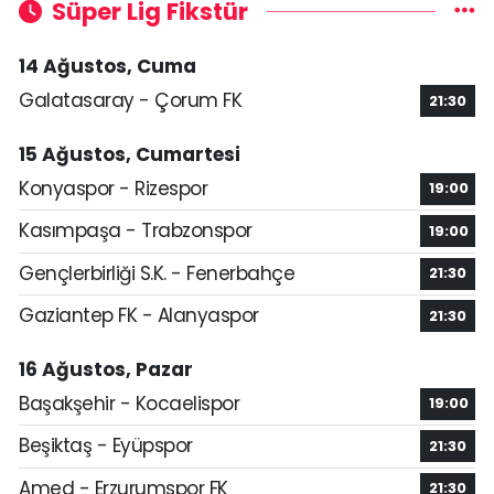
Süper Lig Fikstür
14 Ağustos, Cuma
Galatasaray - Çorum FK
21:30
15 Ağustos, Cumartesi
Konyaspor - Rizespor
19:00
Kasımpaşa - Trabzonspor
19:00
Gençlerbirliği S.K. - Fenerbahçe
21:30
Gaziantep FK - Alanyaspor
21:30
16 Ağustos, Pazar
Başakşehir - Kocaelispor
19:00
Beşiktaş - Eyüpspor
21:30
Amed - Erzurumspor FK
21:30