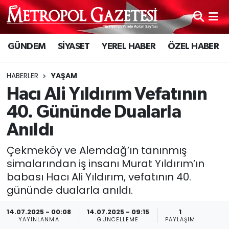
Hava Durumu
GÜNDEM
SİYASET
YEREL HABER
ÖZEL HABER
Trafik Durumu
HABERLER
YAŞAM
Süper Lig Puan Durumu ve Fikstür
Hacı Ali Yıldırım Vefatının
40. Gününde Dualarla
Tüm Manşetler
Anıldı
Son Dakika Haberleri
Çekmeköy ve Alemdağ’ın tanınmış
simalarından iş insanı Murat Yıldırım’ın
Haber Arşivi
babası Hacı Ali Yıldırım, vefatının 40.
gününde dualarla anıldı.
14.07.2025 - 00:08
14.07.2025 - 09:15
1
YAYINLANMA
GÜNCELLEME
PAYLAŞIM