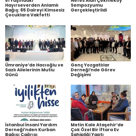
81 Yaşındaki
Nefes Alan Çekmeköy”
Hayırseverden Anlamlı
Sempozyumu
Bağış: 65 Daireyi Kimsesiz
Gerçekleştirildi
Çocuklara Vakfetti
Ümraniye’de Hacıoğlu ve
Genç Yozgatlılar
Sazlı Ailelerinin Mutlu
Derneği’nde Görev
Günü
Değişimi
İstanbul İnsani Yardım
Metin Kale Ataşehir’de
Derneği’nden Kurban
Çok Özel Bir İftara Ev
Bağışı Çağrısı
Sahipliği Yaptı