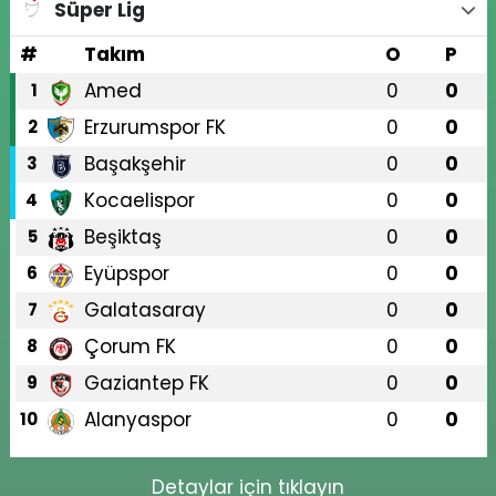
Süper Lig
#
Takım
O
P
Amed
0
0
1
Erzurumspor FK
0
0
2
Başakşehir
0
0
3
Kocaelispor
0
0
4
Beşiktaş
0
0
5
Eyüpspor
0
0
6
Galatasaray
0
0
7
Çorum FK
0
0
8
Gaziantep FK
0
0
9
Alanyaspor
0
0
10
Detaylar için tıklayın