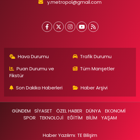
y.metropol@gmail.com
Hava Durumu
Trafik Durumu
Puan Durumu ve
Tüm Manşetler
Fikstür
Son Dakika Haberleri
Haber Arşivi
GÜNDEM
SİYASET
ÖZEL HABER
DÜNYA
EKONOMİ
SPOR
TEKNOLOJİ
EĞİTİM
BİLİM
YAŞAM
Haber Yazılımı
:
TE Bilişim