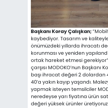
Başkanı Koray Çalışkan;
“Mobil
kaybediyor. Tasarım ve kaliteyl
önümüzdeki yıllarda ihracatı değ
korunması ve yeniden yapılandır
ortak hareket etmesi gerekiyor”
çarşısı MODOKO’nun Başkanı Kor
başı ihracat değeri 2 dolardan 
40’a yakın kayıp yaşandı. Malezy
yapmak isteyen temsilciler MODOK
neredeyse yarı fiyatına ürün satm
değeri yüksek ürünler üretiyoru