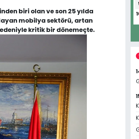
inden biri olan ve son 25 yılda
1
layan mobilya sektörü, artan
edeniyle kritik bir dönemeçte.
G
1
K
K
G