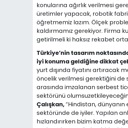
konularına ağırlık verilmesi gerek
üretimler yapacak, robotik fabri
öğretmemiz lazım. Ölçek problem
kaldırmamız gerekiyor. Firma kur
getirilmeli ki haksız rekabet ort
Türkiye’nin tasarım noktasınd
iyi konuma geldiğine dikkat çe
yurt dışında fiyatını artıracak 
öncelik verilmesi gerektiğini de s
arasında imzalanan serbest ti
sektörünü olumsuzetkileyeceğin
Çalışkan,
“Hindistan, dünyanın 
sektöründe de iyiler. Yapılan an
hızlandırırken bizim katma değ