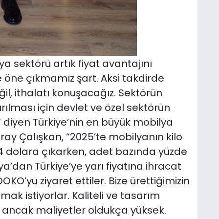
ya sektörü artık fiyat avantajını
e öne çıkmamız şart. Aksi takdirde
il, ithalatı konuşacağız. Sektörün
ılması için devlet ve özel sektörün
 diyen Türkiye’nin en büyük mobilya
ay Çalışkan, “2025’te mobilyanın kilo
4 dolara çıkarken, adet bazında yüzde
a’dan Türkiye’ye yarı fiyatına ihracat
O’yu ziyaret ettiler. Bize ürettiğimizin
ak istiyorlar. Kaliteli ve tasarım
z ancak maliyetler oldukça yüksek.