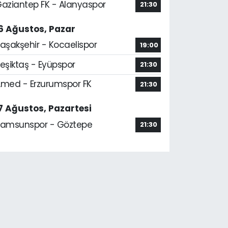
aziantep FK - Alanyaspor
21:30
6 Ağustos, Pazar
aşakşehir - Kocaelispor
19:00
eşiktaş - Eyüpspor
21:30
med - Erzurumspor FK
21:30
7 Ağustos, Pazartesi
amsunspor - Göztepe
21:30