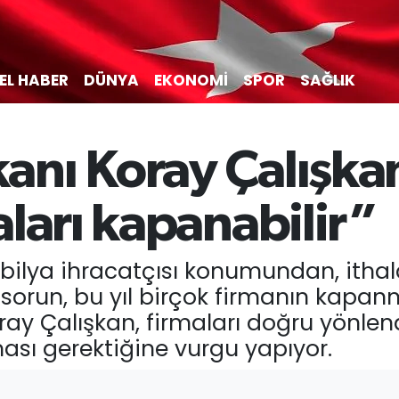
EL HABER
DÜNYA
EKONOMİ
SPOR
SAĞLIK
nı Koray Çalışkan:
ları kapanabilir”
ilya ihracatçısı konumundan, ithala
n sorun, bu yıl birçok firmanın kapan
y Çalışkan, firmaları doğru yönlend
ması gerektiğine vurgu yapıyor.