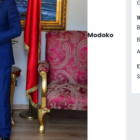
G
1
B
Modoko
B
A
1
S