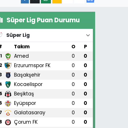
Süper Lig Puan Durumu
Süper Lig
#
Takım
O
P
Amed
0
0
1
Erzurumspor FK
0
0
2
Başakşehir
0
0
3
Kocaelispor
0
0
4
Beşiktaş
0
0
5
Eyüpspor
0
0
6
Galatasaray
0
0
7
Çorum FK
0
0
8