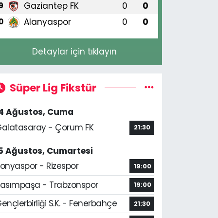
Gaziantep FK
0
0
9
Alanyaspor
0
0
0
Detaylar için tıklayın
Süper Lig Fikstür
14 Ağustos, Cuma
alatasaray - Çorum FK
21:30
5 Ağustos, Cumartesi
onyaspor - Rizespor
19:00
asımpaşa - Trabzonspor
19:00
ençlerbirliği S.K. - Fenerbahçe
21:30