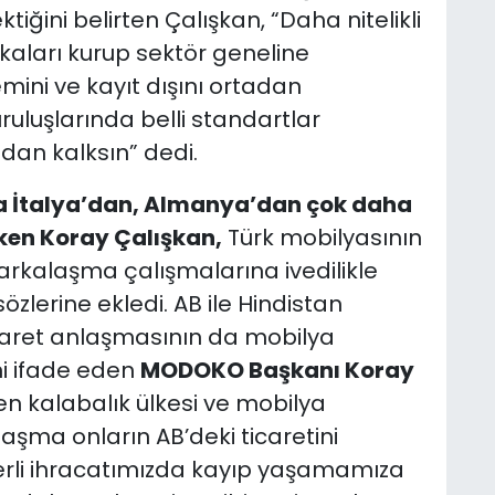
tiğini belirten Çalışkan, “Daha nitelikli
kaları kurup sektör geneline
ini ve kayıt dışını ortadan
uluşlarında belli standartlar
adan kalksın” dedi.
a İtalya’dan, Almanya’dan çok daha
ken Koray Çalışkan,
Türk mobilyasının
markalaşma çalışmalarına ivedilikle
özlerine ekledi. AB ile Hindistan
caret anlaşmasının da mobilya
i ifade eden
MODOKO Başkanı Koray
en kalabalık ülkesi ve mobilya
laşma onların AB’deki ticaretini
erli ihracatımızda kayıp yaşamamıza