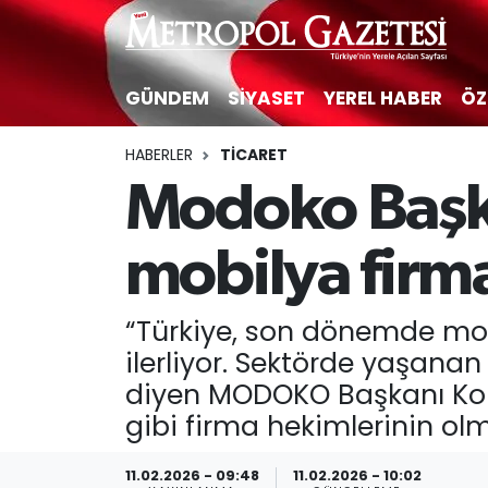
Hava Durumu
GÜNDEM
SİYASET
YEREL HABER
ÖZ
Trafik Durumu
HABERLER
TİCARET
Modoko Başka
Süper Lig Puan Durumu ve Fikstür
Tüm Manşetler
mobilya firma
Son Dakika Haberleri
“Türkiye, son dönemde mob
ilerliyor. Sektörde yaşana
Haber Arşivi
diyen MODOKO Başkanı Kora
gibi firma hekimlerinin ol
11.02.2026 - 09:48
11.02.2026 - 10:02