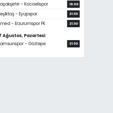
aşakşehir - Kocaelispor
19:00
eşiktaş - Eyüpspor
21:30
med - Erzurumspor FK
21:30
7 Ağustos, Pazartesi
amsunspor - Göztepe
21:30