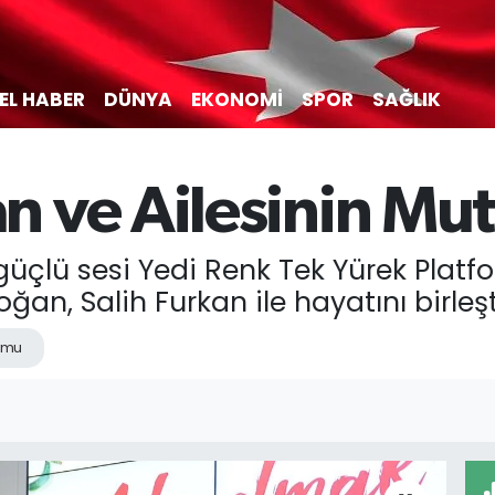
EL HABER
DÜNYA
EKONOMİ
SPOR
SAĞLIK
 ve Ailesinin Mu
n güçlü sesi Yedi Renk Tek Yürek Pla
oğan, Salih Furkan ile hayatını birleşt
ormu