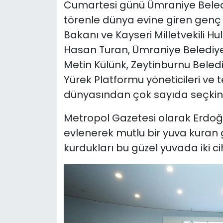
Cumartesi günü Ümraniye Beled
törenle dünya evine giren genç ç
Bakanı ve Kayseri Milletvekili Hulu
Hasan Turan, Ümraniye Belediye B
Metin Külünk, Zeytinburnu Beled
Yürek Platformu yöneticileri ve t
dünyasından çok sayıda seçkin d
Metropol Gazetesi olarak Erdoğan
evlenerek mutlu bir yuva kuran g
kurdukları bu güzel yuvada iki ci