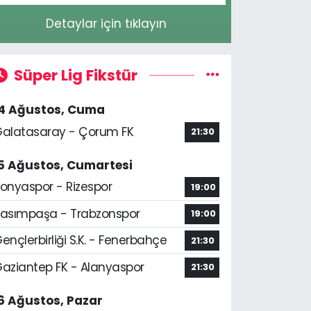
Detaylar için tıklayın
Süper Lig Fikstür
14 Ağustos, Cuma
alatasaray - Çorum FK
21:30
5 Ağustos, Cumartesi
onyaspor - Rizespor
19:00
asımpaşa - Trabzonspor
19:00
ençlerbirliği S.K. - Fenerbahçe
21:30
aziantep FK - Alanyaspor
21:30
6 Ağustos, Pazar