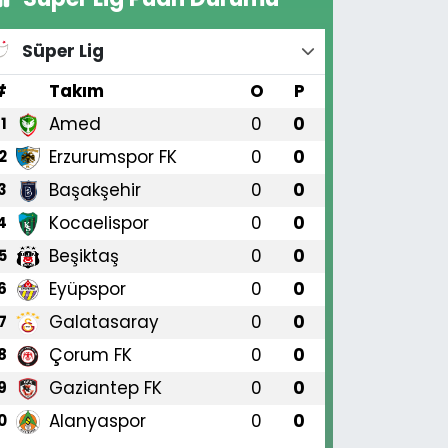
Süper Lig
#
Takım
O
P
Amed
0
0
1
Erzurumspor FK
0
0
2
Başakşehir
0
0
3
Kocaelispor
0
0
4
Beşiktaş
0
0
5
Eyüpspor
0
0
6
Galatasaray
0
0
7
Çorum FK
0
0
8
Gaziantep FK
0
0
9
Alanyaspor
0
0
0