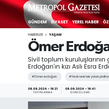
Hava Durumu
GÜNDEM
SİYASET
YEREL HABER
ÖZ
Trafik Durumu
HABERLER
YAŞAM
Ömer Erdoğan
Süper Lig Puan Durumu ve Fikstür
Tüm Manşetler
Sivil toplum kuruluşlarını
Erdoğan'ın kızı Aslı Esra Erd
Son Dakika Haberleri
#Ömer erdoğan
#Yedi renk tek yürek platf
Haber Arşivi
08.09.2024 - 18:21
08.09.2024 - 18:41
YAYINLANMA
GÜNCELLEME