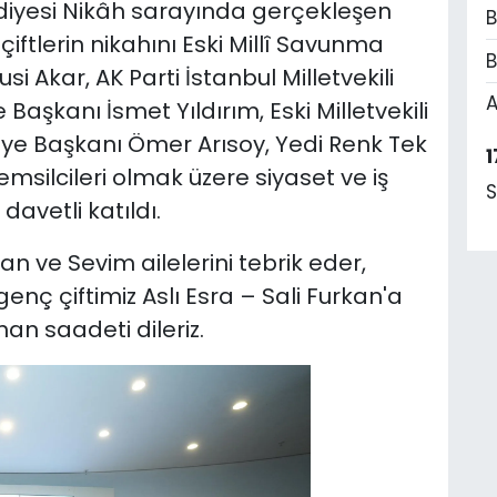
iyesi Nikâh sarayında gerçekleşen
B
iftlerin nikahını Eski Millî Savunma
B
si Akar, AK Parti İstanbul Milletvekili
A
aşkanı İsmet Yıldırım, Eski Milletvekili
iye Başkanı Ömer Arısoy, Yedi Renk Tek
1
emsilcileri olmak üzere siyaset ve iş
S
avetli katıldı.
 ve Sevim ailelerini tebrik eder,
enç çiftimiz Aslı Esra – Sali Furkan'a
han saadeti dileriz.