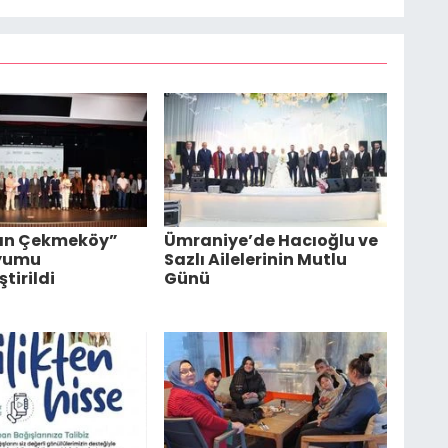
lan Çekmeköy”
Ümraniye’de Hacıoğlu ve
yumu
Sazlı Ailelerinin Mutlu
tirildi
Günü