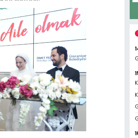
G
1
K
K
G
G
1