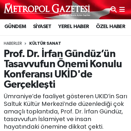
Hava Durumu
GÜNDEM
SİYASET
YEREL HABER
ÖZEL HABER
Trafik Durumu
HABERLER
KÜLTÜR SANAT
Süper Lig Puan Durumu ve Fikstür
Prof. Dr. İrfan Gündüz’ün
Tasavvufun Önemi Konulu
Tüm Manşetler
Konferansı UKİD'de
Son Dakika Haberleri
Gerçekleşti
Ümraniye’de faaliyet gösteren UKID’in Sarı
Haber Arşivi
Saltuk Kültür Merkezi’nde düzenlediği çok
amaçlı toplantıda, Prof. Dr. İrfan Gündüz,
tasavvufun İslamiyet ve insan
hayatındaki önemine dikkat çekti.