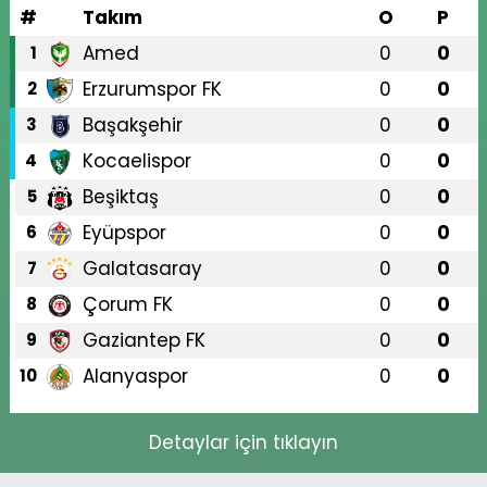
#
Takım
O
P
Amed
0
0
1
Erzurumspor FK
0
0
2
Başakşehir
0
0
3
Kocaelispor
0
0
4
Beşiktaş
0
0
5
Eyüpspor
0
0
6
Galatasaray
0
0
7
Çorum FK
0
0
8
Gaziantep FK
0
0
9
Alanyaspor
0
0
10
Detaylar için tıklayın