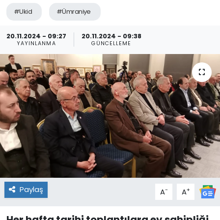
#Ukid
#Ümraniye
20.11.2024 - 09:27
20.11.2024 - 09:38
YAYINLANMA
GÜNCELLEME
Paylaş
-
+
A
A
Her hafta tarihi toplantılara ev sahipliği