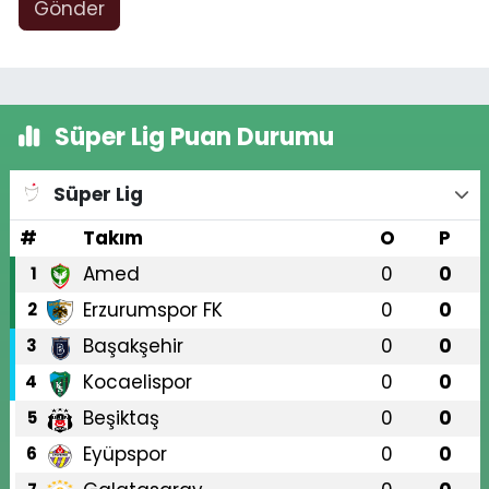
Gönder
Süper Lig Puan Durumu
Süper Lig
#
Takım
O
P
Amed
0
0
1
Erzurumspor FK
0
0
2
Başakşehir
0
0
3
Kocaelispor
0
0
4
Beşiktaş
0
0
5
Eyüpspor
0
0
6