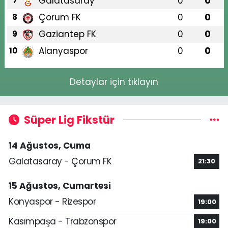
Galatasaray
0
0
7
Çorum FK
0
0
8
Gaziantep FK
0
0
9
Alanyaspor
0
0
10
Detaylar için tıklayın
Süper Lig Fikstür
14 Ağustos, Cuma
Galatasaray - Çorum FK
21:30
15 Ağustos, Cumartesi
Konyaspor - Rizespor
19:00
Kasımpaşa - Trabzonspor
19:00