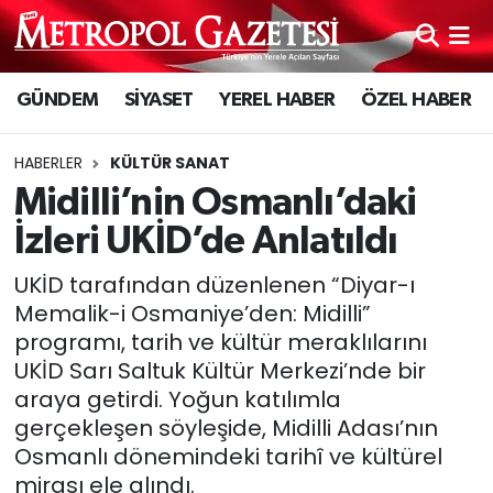
Hava Durumu
GÜNDEM
SİYASET
YEREL HABER
ÖZEL HABER
Trafik Durumu
HABERLER
KÜLTÜR SANAT
Süper Lig Puan Durumu ve Fikstür
Midilli’nin Osmanlı’daki
İzleri UKİD’de Anlatıldı
Tüm Manşetler
UKİD tarafından düzenlenen “Diyar-ı
Son Dakika Haberleri
Memalik-i Osmaniye’den: Midilli”
programı, tarih ve kültür meraklılarını
Haber Arşivi
UKİD Sarı Saltuk Kültür Merkezi’nde bir
araya getirdi. Yoğun katılımla
gerçekleşen söyleşide, Midilli Adası’nın
Osmanlı dönemindeki tarihî ve kültürel
mirası ele alındı.