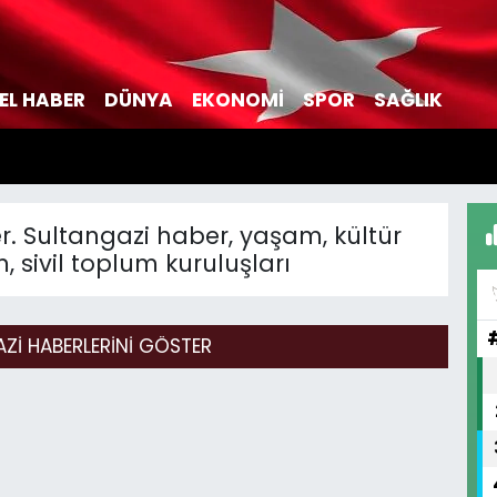
EL HABER
DÜNYA
EKONOMİ
SPOR
SAĞLIK
r. Sultangazi haber, yaşam, kültür
, sivil toplum kuruluşları
ZI HABERLERINI GÖSTER