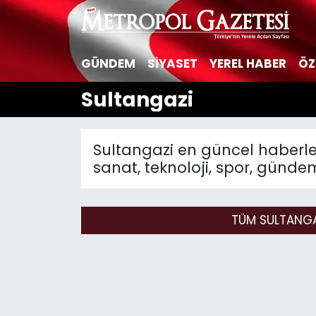
Hava Durumu
GÜNDEM
SİYASET
YEREL HABER
ÖZ
Trafik Durumu
Sultangazi
Süper Lig Puan Durumu ve Fikstür
Sultangazi en güncel haberle
Tüm Manşetler
sanat, teknoloji, spor, gündem
Son Dakika Haberleri
TÜM SULTANGA
Haber Arşivi