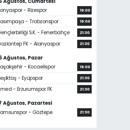
5 Ağustos, Cumartesi
onyaspor - Rizespor
19:00
asımpaşa - Trabzonspor
19:00
ençlerbirliği S.K. - Fenerbahçe
21:30
aziantep FK - Alanyaspor
21:30
6 Ağustos, Pazar
aşakşehir - Kocaelispor
19:00
eşiktaş - Eyüpspor
21:30
med - Erzurumspor FK
21:30
7 Ağustos, Pazartesi
amsunspor - Göztepe
21:30