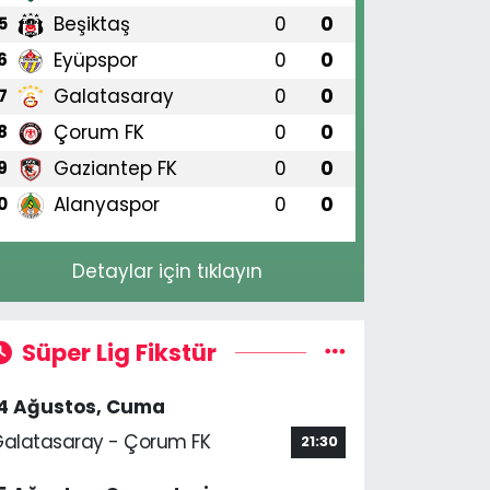
Beşiktaş
0
0
5
Eyüpspor
0
0
6
Galatasaray
0
0
7
Çorum FK
0
0
8
Gaziantep FK
0
0
9
Alanyaspor
0
0
0
Detaylar için tıklayın
Süper Lig Fikstür
14 Ağustos, Cuma
alatasaray - Çorum FK
21:30