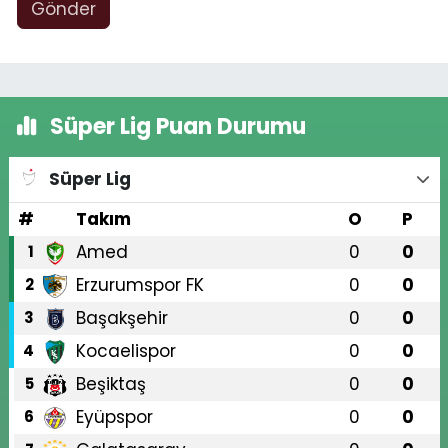
Gönder
Süper Lig Puan Durumu
Süper Lig
#
Takım
O
P
Amed
0
0
1
Erzurumspor FK
0
0
2
Başakşehir
0
0
3
Kocaelispor
0
0
4
Beşiktaş
0
0
5
Eyüpspor
0
0
6