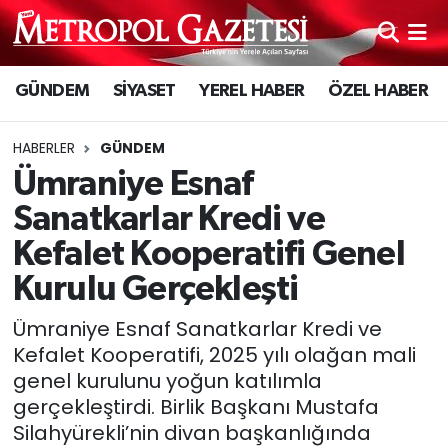
Hava Durumu
GÜNDEM
SİYASET
YEREL HABER
ÖZEL HABER
Trafik Durumu
HABERLER
GÜNDEM
Süper Lig Puan Durumu ve Fikstür
Ümraniye Esnaf
Sanatkarlar Kredi ve
Tüm Manşetler
Kefalet Kooperatifi Genel
Son Dakika Haberleri
Kurulu Gerçekleşti
Ümraniye Esnaf Sanatkarlar Kredi ve
Haber Arşivi
Kefalet Kooperatifi, 2025 yılı olağan mali
genel kurulunu yoğun katılımla
gerçekleştirdi. Birlik Başkanı Mustafa
Silahyürekli’nin divan başkanlığında