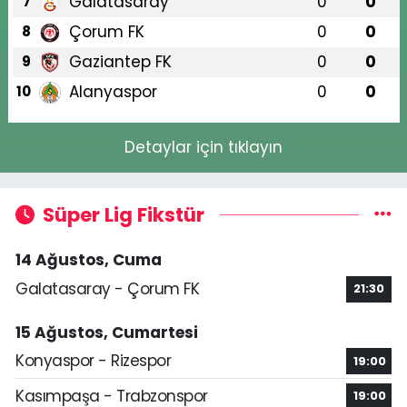
Galatasaray
0
0
7
Çorum FK
0
0
8
Gaziantep FK
0
0
9
Alanyaspor
0
0
10
Detaylar için tıklayın
Süper Lig Fikstür
14 Ağustos, Cuma
Galatasaray - Çorum FK
21:30
15 Ağustos, Cumartesi
Konyaspor - Rizespor
19:00
Kasımpaşa - Trabzonspor
19:00