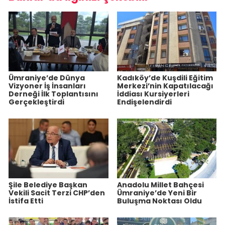
Ümraniye’de Dünya
Kadıköy’de Kuşdili Eğitim
Vizyoner İş İnsanları
Merkezi’nin Kapatılacağı
Derneği İlk Toplantısını
İddiası Kursiyerleri
Gerçekleştirdi
Endişelendirdi
Şile Belediye Başkan
Anadolu Millet Bahçesi
Vekili Sacit Terzi CHP’den
Ümraniye’de Yeni Bir
İstifa Etti
Buluşma Noktası Oldu