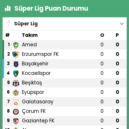
Süper Lig Puan Durumu
Süper Lig
#
Takım
O
P
Amed
0
0
1
Erzurumspor FK
0
0
2
Başakşehir
0
0
3
Kocaelispor
0
0
4
Beşiktaş
0
0
5
Eyüpspor
0
0
6
Galatasaray
0
0
7
Çorum FK
0
0
8
Gaziantep FK
0
0
9