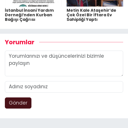
İstanbul İnsani Yardım
Metin Kale Ataşehir’de
Derneği’nden Kurban
Çok Özel Bir İftara Ev
Bağışı Çağrısı
Sahipliği Yaptı
Yorumlar
Gönder