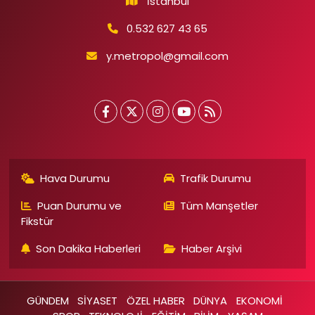
İstanbul
0.532 627 43 65
y.metropol@gmail.com
Hava Durumu
Trafik Durumu
Puan Durumu ve
Tüm Manşetler
Fikstür
Son Dakika Haberleri
Haber Arşivi
GÜNDEM
SİYASET
ÖZEL HABER
DÜNYA
EKONOMİ