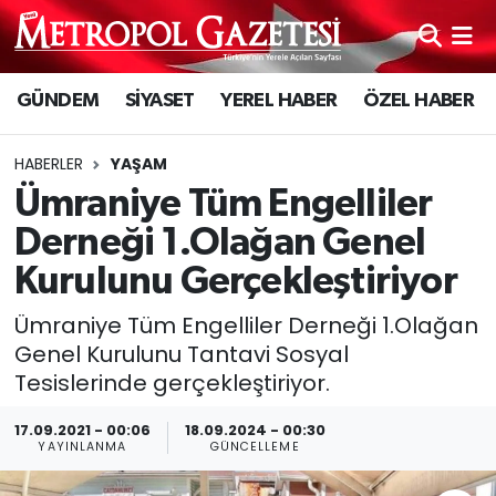
Hava Durumu
GÜNDEM
SİYASET
YEREL HABER
ÖZEL HABER
Trafik Durumu
HABERLER
YAŞAM
Süper Lig Puan Durumu ve Fikstür
Ümraniye Tüm Engelliler
Derneği 1.Olağan Genel
Tüm Manşetler
Kurulunu Gerçekleştiriyor
Son Dakika Haberleri
Ümraniye Tüm Engelliler Derneği 1.Olağan
Genel Kurulunu Tantavi Sosyal
Haber Arşivi
Tesislerinde gerçekleştiriyor.
17.09.2021 - 00:06
18.09.2024 - 00:30
YAYINLANMA
GÜNCELLEME