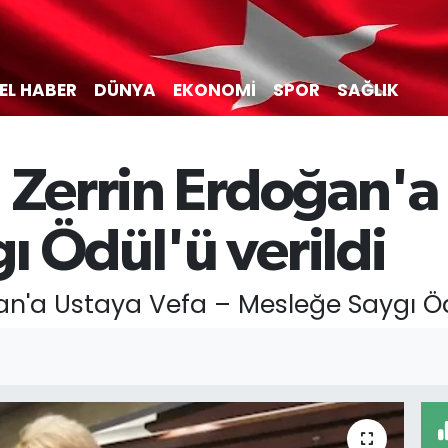
EL HABER
DÜNYA
EKONOMİ
SPOR
SAĞLIK
 Zerrin Erdoğan'a
ı Ödül'ü verildi
an'a Ustaya Vefa – Mesleğe Saygı Ödü