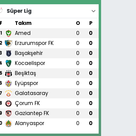
Süper Lig
#
Takım
O
P
Amed
0
0
1
Erzurumspor FK
0
0
2
Başakşehir
0
0
3
Kocaelispor
0
0
4
Beşiktaş
0
0
5
Eyüpspor
0
0
6
Galatasaray
0
0
7
Çorum FK
0
0
8
Gaziantep FK
0
0
9
Alanyaspor
0
0
0