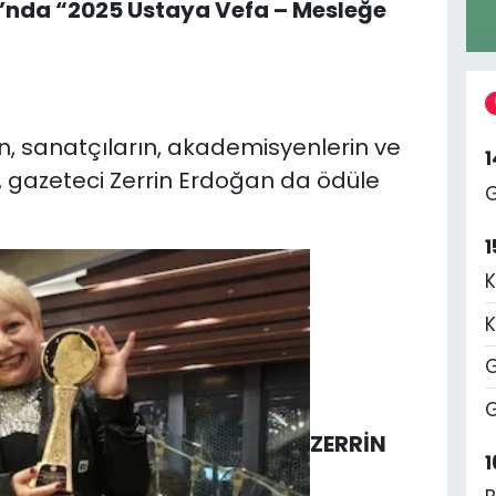
ı’nda “2025 Ustaya Vefa – Mesleğe
ın, sanatçıların, akademisyenlerin ve
, gazeteci Zerrin Erdoğan da ödüle
G
1
K
K
G
G
ZERRİN
1