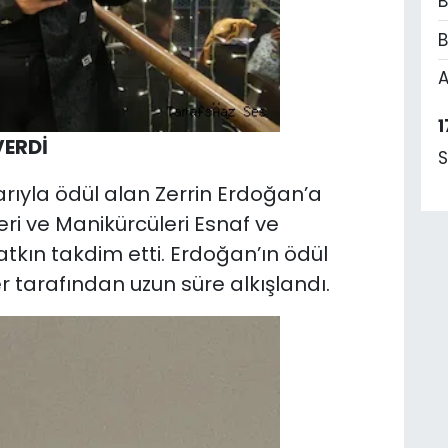
B
B
A
1
VERDİ
S
arıyla ödül alan Zerrin Erdoğan’a
eri ve Manikürcüleri Esnaf ve
tkın takdim etti. Erdoğan’ın ödül
r tarafından uzun süre alkışlandı.