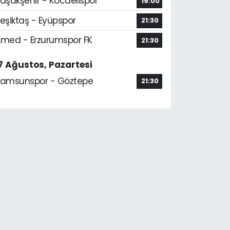
aşakşehir - Kocaelispor
19:00
eşiktaş - Eyüpspor
21:30
med - Erzurumspor FK
21:30
7 Ağustos, Pazartesi
amsunspor - Göztepe
21:30