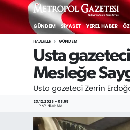
Hava Durumu
GÜNDEM
SİYASET
YEREL HABER
ÖZ
Trafik Durumu
HABERLER
GÜNDEM
Usta gazeteci
Süper Lig Puan Durumu ve Fikstür
Tüm Manşetler
Mesleğe Sayg
Son Dakika Haberleri
Usta gazeteci Zerrin Erdoğ
Haber Arşivi
23.12.2025 - 08:58
YAYINLANMA