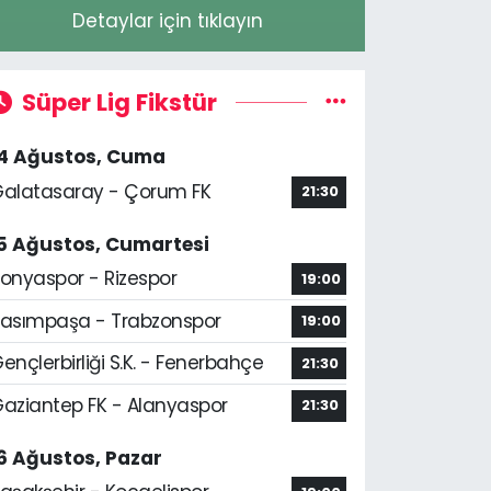
Detaylar için tıklayın
Süper Lig Fikstür
14 Ağustos, Cuma
alatasaray - Çorum FK
21:30
5 Ağustos, Cumartesi
onyaspor - Rizespor
19:00
asımpaşa - Trabzonspor
19:00
ençlerbirliği S.K. - Fenerbahçe
21:30
aziantep FK - Alanyaspor
21:30
6 Ağustos, Pazar