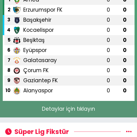
Erzurumspor FK
0
0
2
Başakşehir
0
0
3
Kocaelispor
0
0
4
Beşiktaş
0
0
5
Eyüpspor
0
0
6
Galatasaray
0
0
7
Çorum FK
0
0
8
Gaziantep FK
0
0
9
Alanyaspor
0
0
10
Detaylar için tıklayın
Süper Lig Fikstür