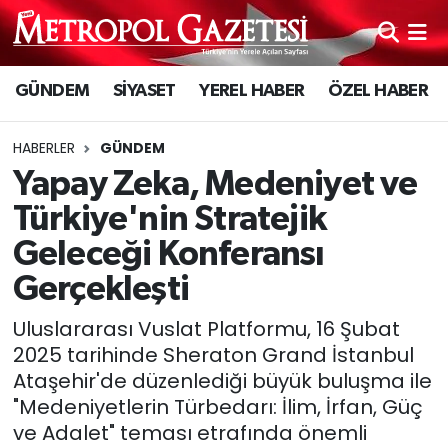
Hava Durumu
GÜNDEM
SİYASET
YEREL HABER
ÖZEL HABER
Trafik Durumu
HABERLER
GÜNDEM
Süper Lig Puan Durumu ve Fikstür
Yapay Zeka, Medeniyet ve
Türkiye'nin Stratejik
Tüm Manşetler
Geleceği Konferansı
Son Dakika Haberleri
Gerçekleşti
Uluslararası Vuslat Platformu, 16 Şubat
Haber Arşivi
2025 tarihinde Sheraton Grand İstanbul
Ataşehir'de düzenlediği büyük buluşma ile
"Medeniyetlerin Türbedarı: İlim, İrfan, Güç
ve Adalet" teması etrafında önemli