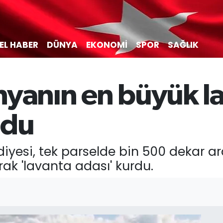
EL HABER
DÜNYA
EKONOMİ
SPOR
SAĞLIK
nyanın en büyük l
ldu
diyesi, tek parselde bin 500 dekar a
rak 'lavanta adası' kurdu.