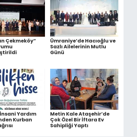
lan Çekmeköy”
Ümraniye’de Hacıoğlu ve
yumu
Sazlı Ailelerinin Mutlu
tirildi
Günü
 İnsani Yardım
Metin Kale Ataşehir’de
’nden Kurban
Çok Özel Bir İftara Ev
ğrısı
Sahipliği Yaptı