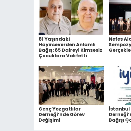
81 Yaşındaki
Nefes A
Hayırseverden Anlamlı
Sempoz
Bağış: 65 Daireyi Kimsesiz
Gerçekleş
Çocuklara Vakfetti
Genç Yozgatlılar
İstanbul
Derneği’nde Görev
Derneği
Değişimi
Bağışı Ça