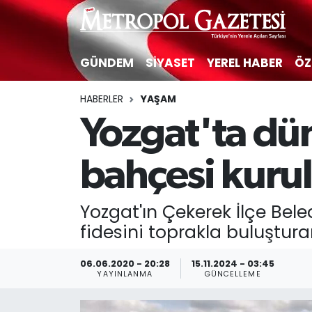
Hava Durumu
GÜNDEM
SİYASET
YEREL HABER
ÖZ
Trafik Durumu
HABERLER
YAŞAM
Yozgat'ta dü
Süper Lig Puan Durumu ve Fikstür
Tüm Manşetler
bahçesi kuru
Son Dakika Haberleri
Yozgat'ın Çekerek İlçe Bele
fidesini toprakla buluştura
Haber Arşivi
06.06.2020 - 20:28
15.11.2024 - 03:45
YAYINLANMA
GÜNCELLEME