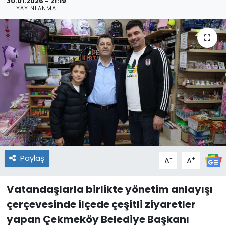
30.01.2026 - 21:19
YAYINLANMA
Paylaş
-
+
A
A
Vatandaşlarla birlikte yönetim anlayışı
çerçevesinde ilçede çeşitli ziyaretler
yapan Çekmeköy Belediye Başkanı