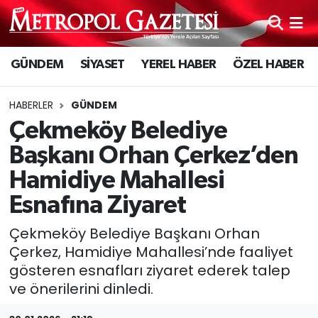
Hava Durumu
GÜNDEM
SİYASET
YEREL HABER
ÖZEL HABER
Trafik Durumu
HABERLER
GÜNDEM
Süper Lig Puan Durumu ve Fikstür
Çekmeköy Belediye
Başkanı Orhan Çerkez’den
Tüm Manşetler
Hamidiye Mahallesi
Son Dakika Haberleri
Esnafına Ziyaret
Çekmeköy Belediye Başkanı Orhan
Haber Arşivi
Çerkez, Hamidiye Mahallesi’nde faaliyet
gösteren esnafları ziyaret ederek talep
ve önerilerini dinledi.