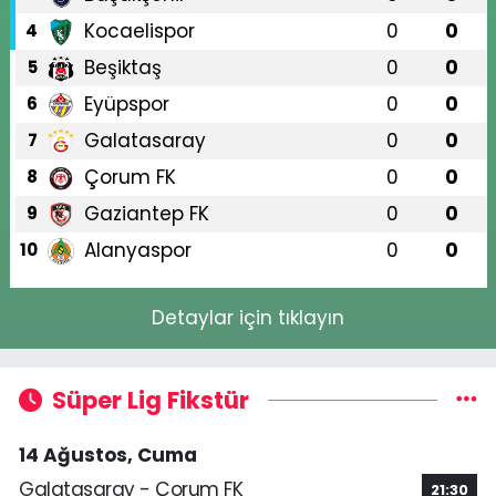
Kocaelispor
0
0
4
Beşiktaş
0
0
5
Eyüpspor
0
0
6
Galatasaray
0
0
7
Çorum FK
0
0
8
Gaziantep FK
0
0
9
Alanyaspor
0
0
10
Detaylar için tıklayın
Süper Lig Fikstür
14 Ağustos, Cuma
Galatasaray - Çorum FK
21:30