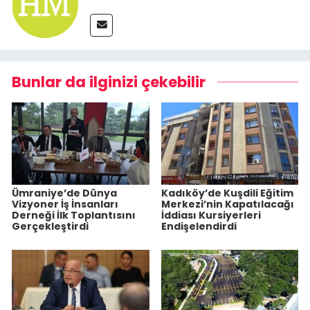
Bunlar da ilginizi çekebilir
Ümraniye’de Dünya
Kadıköy’de Kuşdili Eğitim
Vizyoner İş İnsanları
Merkezi’nin Kapatılacağı
Derneği İlk Toplantısını
İddiası Kursiyerleri
Gerçekleştirdi
Endişelendirdi