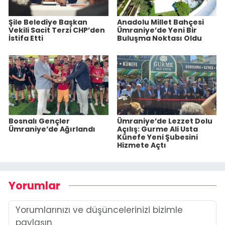
Şile Belediye Başkan
Anadolu Millet Bahçesi
Vekili Sacit Terzi CHP’den
Ümraniye’de Yeni Bir
İstifa Etti
Buluşma Noktası Oldu
Bosnalı Gençler
Ümraniye’de Lezzet Dolu
Ümraniye’de Ağırlandı
Açılış: Gurme Ali Usta
Künefe Yeni Şubesini
Hizmete Açtı
Yorumlar