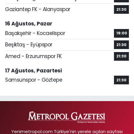
Gaziantep FK - Alanyaspor
21:30
16 Ağustos, Pazar
Başakşehir - Kocaelispor
19:00
Beşiktaş - Eyüpspor
21:30
Amed - Erzurumspor FK
21:30
17 Ağustos, Pazartesi
Samsunspor - Göztepe
21:30
Yenimetropol.com Türkiye'nin yerele açılan sayfası