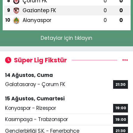
Çorum FK
0
0
8
Gaziantep FK
0
0
9
Alanyaspor
0
0
10
Detaylar için tıklayın
Süper Lig Fikstür
14 Ağustos, Cuma
Galatasaray - Çorum FK
21:30
15 Ağustos, Cumartesi
Konyaspor - Rizespor
19:00
Kasımpaşa - Trabzonspor
19:00
Gençlerbirliği S.K. - Fenerbahçe
21:30