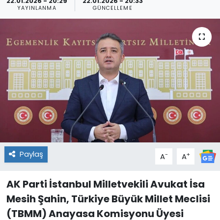
22.01.2026 - 20:29
22.01.2026 - 20:33
YAYINLANMA
GÜNCELLEME
Paylaş
-
+
A
A
AK Parti İstanbul Milletvekili Avukat İsa
Mesih Şahin, Türkiye Büyük Millet Meclisi
(TBMM) Anayasa Komisyonu Üyesi