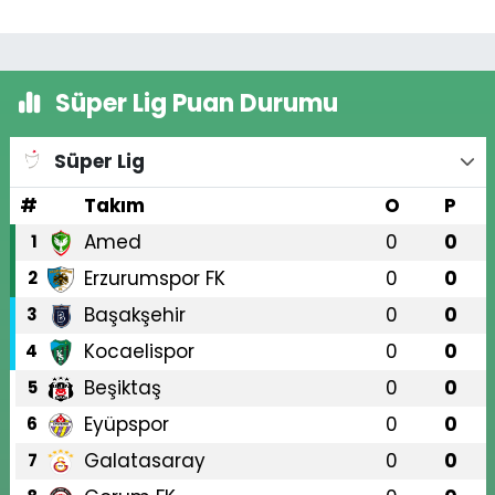
Süper Lig Puan Durumu
Süper Lig
#
Takım
O
P
Amed
0
0
1
Erzurumspor FK
0
0
2
Başakşehir
0
0
3
Kocaelispor
0
0
4
Beşiktaş
0
0
5
Eyüpspor
0
0
6
Galatasaray
0
0
7