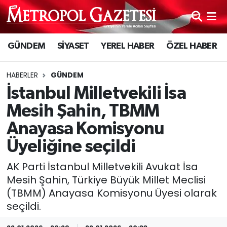
Hava Durumu
GÜNDEM
SİYASET
YEREL HABER
ÖZEL HABER
Trafik Durumu
HABERLER
GÜNDEM
Süper Lig Puan Durumu ve Fikstür
İstanbul Milletvekili İsa
Mesih Şahin, TBMM
Tüm Manşetler
Anayasa Komisyonu
Son Dakika Haberleri
Üyeliğine seçildi
AK Parti İstanbul Milletvekili Avukat İsa
Haber Arşivi
Mesih Şahin, Türkiye Büyük Millet Meclisi
(TBMM) Anayasa Komisyonu Üyesi olarak
seçildi.