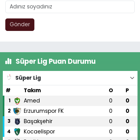
Gönder
Süper Lig Puan Durumu
Süper Lig
#
Takım
O
P
Amed
0
0
1
Erzurumspor FK
0
0
2
Başakşehir
0
0
3
Kocaelispor
0
0
4