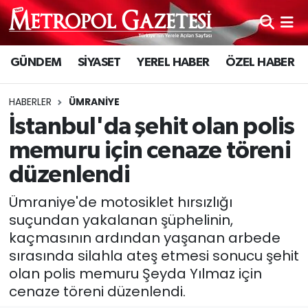
Hava Durumu
GÜNDEM
SİYASET
YEREL HABER
ÖZEL HABER
Trafik Durumu
HABERLER
ÜMRANIYE
Süper Lig Puan Durumu ve Fikstür
İstanbul'da şehit olan polis
memuru için cenaze töreni
Tüm Manşetler
düzenlendi
Son Dakika Haberleri
Ümraniye'de motosiklet hırsızlığı
suçundan yakalanan şüphelinin,
Haber Arşivi
kaçmasının ardından yaşanan arbede
sırasında silahla ateş etmesi sonucu şehit
olan polis memuru Şeyda Yılmaz için
cenaze töreni düzenlendi.