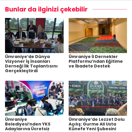
Bunlar da ilginizi çekebilir
Ümraniye’de Dünya
Ümraniye İl Dernekler
Vizyoner İş İnsanları
Platformu’ndan Eğitime
Derneği İlk Toplantısını
ve İbadete Destek
Gerçekleştirdi
Ümraniye
Ümraniye’de Lezzet Dolu
Belediyesi’nden YKS
Açılış: Gurme Ali Usta
Adaylarına Ücretsiz
Künefe Yeni Şubesini