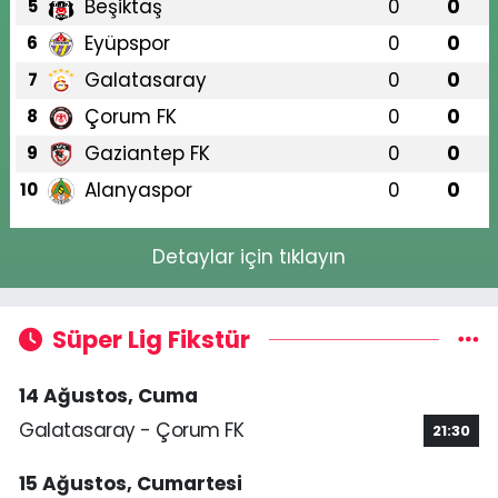
Beşiktaş
0
0
5
Eyüpspor
0
0
6
Galatasaray
0
0
7
Çorum FK
0
0
8
Gaziantep FK
0
0
9
Alanyaspor
0
0
10
Detaylar için tıklayın
Süper Lig Fikstür
14 Ağustos, Cuma
Galatasaray - Çorum FK
21:30
15 Ağustos, Cumartesi