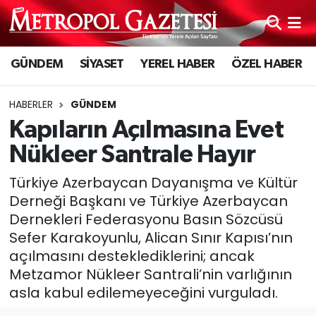
Hava Durumu
GÜNDEM
SİYASET
YEREL HABER
ÖZEL HABER
Trafik Durumu
HABERLER
GÜNDEM
Süper Lig Puan Durumu ve Fikstür
Kapıların Açılmasına Evet
Nükleer Santrale Hayır
Tüm Manşetler
Türkiye Azerbaycan Dayanışma ve Kültür
Son Dakika Haberleri
Derneği Başkanı ve Türkiye Azerbaycan
Dernekleri Federasyonu Basın Sözcüsü
Haber Arşivi
Sefer Karakoyunlu, Alican Sınır Kapısı’nın
açılmasını desteklediklerini; ancak
Metzamor Nükleer Santrali’nin varlığının
asla kabul edilemeyeceğini vurguladı.