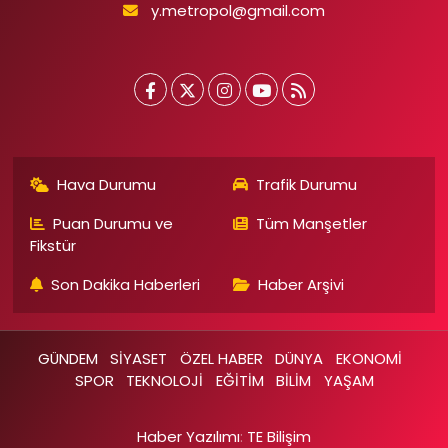
y.metropol@gmail.com
Hava Durumu
Trafik Durumu
Puan Durumu ve
Tüm Manşetler
Fikstür
Son Dakika Haberleri
Haber Arşivi
GÜNDEM
SİYASET
ÖZEL HABER
DÜNYA
EKONOMİ
SPOR
TEKNOLOJİ
EĞİTİM
BİLİM
YAŞAM
Haber Yazılımı
:
TE Bilişim