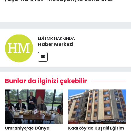
EDITÖR HAKKINDA
Haber Merkezi
Bunlar da ilginizi çekebilir
Ümraniye’de Dünya
Kadıköy’de Kuşdili Eğitim