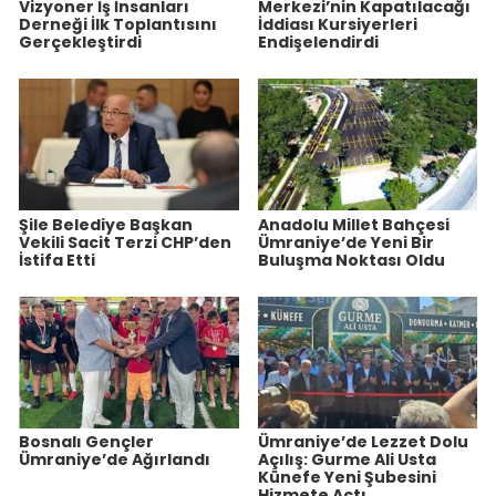
Vizyoner İş İnsanları
Merkezi’nin Kapatılacağı
Derneği İlk Toplantısını
İddiası Kursiyerleri
Gerçekleştirdi
Endişelendirdi
Şile Belediye Başkan
Anadolu Millet Bahçesi
Vekili Sacit Terzi CHP’den
Ümraniye’de Yeni Bir
İstifa Etti
Buluşma Noktası Oldu
Bosnalı Gençler
Ümraniye’de Lezzet Dolu
Ümraniye’de Ağırlandı
Açılış: Gurme Ali Usta
Künefe Yeni Şubesini
Hizmete Açtı