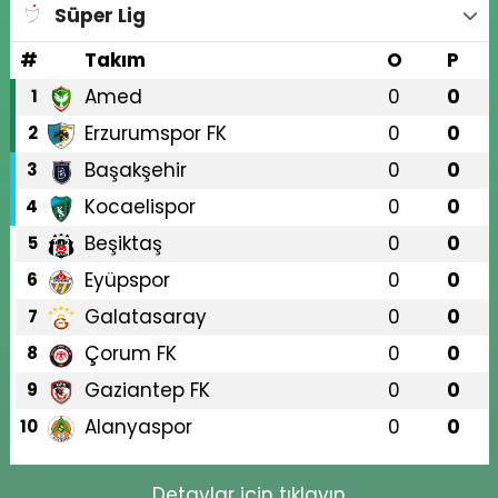
Süper Lig
#
Takım
O
P
Amed
0
0
1
Erzurumspor FK
0
0
2
Başakşehir
0
0
3
Kocaelispor
0
0
4
Beşiktaş
0
0
5
Eyüpspor
0
0
6
Galatasaray
0
0
7
Çorum FK
0
0
8
Gaziantep FK
0
0
9
Alanyaspor
0
0
10
Detaylar için tıklayın