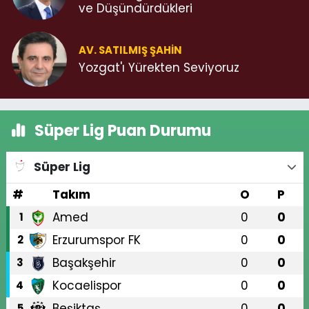
ve Düşündürdükleri
AV. SATILMIŞ ŞAHIN
Yozgat'ı Yürekten Seviyoruz
Süper Lig Puan Durumu
Süper Lig
#
Takım
O
P
Amed
0
0
1
Erzurumspor FK
0
0
2
Başakşehir
0
0
3
Kocaelispor
0
0
4
Beşiktaş
0
0
5