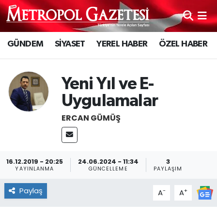
Hava Durumu
GÜNDEM
SİYASET
YEREL HABER
ÖZEL HABER
Trafik Durumu
Yeni Yıl ve E-
Süper Lig Puan Durumu ve Fikstür
Uygulamalar
Tüm Manşetler
ERCAN GÜMÜŞ
Son Dakika Haberleri
Haber Arşivi
16.12.2019 - 20:25
24.06.2024 - 11:34
3
YAYINLANMA
GÜNCELLEME
PAYLAŞIM
Paylaş
-
+
A
A