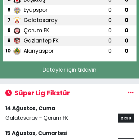
Eyüpspor
0
0
6
Galatasaray
0
0
7
Çorum FK
0
0
8
Gaziantep FK
0
0
9
Alanyaspor
0
0
10
Detaylar için tıklayın
Süper Lig Fikstür
14 Ağustos, Cuma
Galatasaray - Çorum FK
21:30
15 Ağustos, Cumartesi