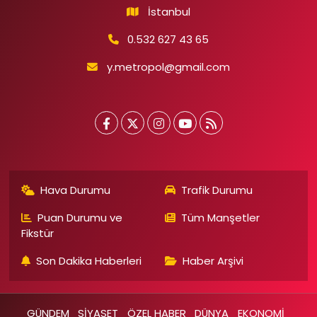
İstanbul
0.532 627 43 65
y.metropol@gmail.com
Hava Durumu
Trafik Durumu
Puan Durumu ve
Tüm Manşetler
Fikstür
Son Dakika Haberleri
Haber Arşivi
GÜNDEM
SİYASET
ÖZEL HABER
DÜNYA
EKONOMİ