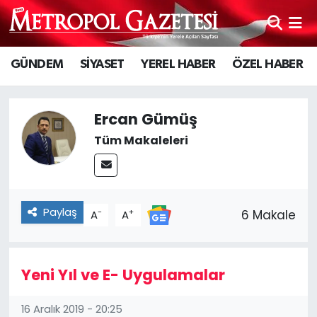
Hava Durumu
GÜNDEM
SİYASET
YEREL HABER
ÖZEL HABER
Trafik Durumu
Ercan Gümüş
Süper Lig Puan Durumu ve Fikstür
Tüm Makaleleri
Tüm Manşetler
Son Dakika Haberleri
Paylaş
-
+
6 Makale
A
A
Haber Arşivi
Yeni Yıl ve E- Uygulamalar
16 Aralık 2019 - 20:25