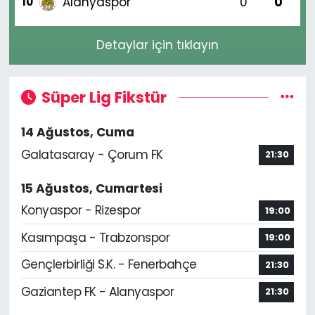
Alanyaspor
0
0
10
Detaylar için tıklayın
Süper Lig Fikstür
14 Ağustos, Cuma
Galatasaray - Çorum FK
21:30
15 Ağustos, Cumartesi
Konyaspor - Rizespor
19:00
Kasımpaşa - Trabzonspor
19:00
Gençlerbirliği S.K. - Fenerbahçe
21:30
Gaziantep FK - Alanyaspor
21:30