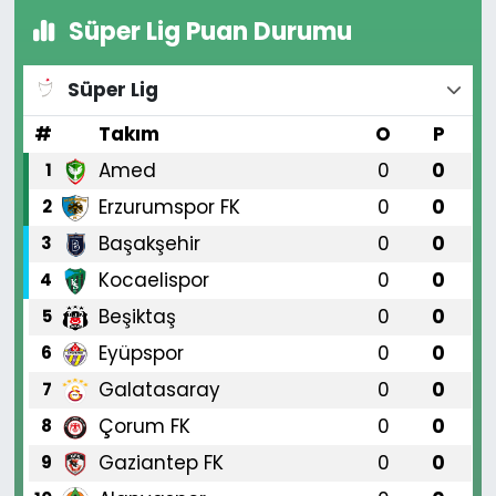
Süper Lig Puan Durumu
Süper Lig
#
Takım
O
P
Amed
0
0
1
Erzurumspor FK
0
0
2
Başakşehir
0
0
3
Kocaelispor
0
0
4
Beşiktaş
0
0
5
Eyüpspor
0
0
6
Galatasaray
0
0
7
Çorum FK
0
0
8
Gaziantep FK
0
0
9