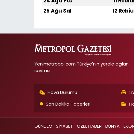
24 Ağu Pts
11 Rebiu
25 Ağu Sal
12 Rebiu
Yenimetropol.com Türkiye'nin yerele açılan
sayfası
Hava Durumu
Tr
Son Dakika Haberleri
Ha
GÜNDEM
SİYASET
ÖZEL HABER
DÜNYA
EKO