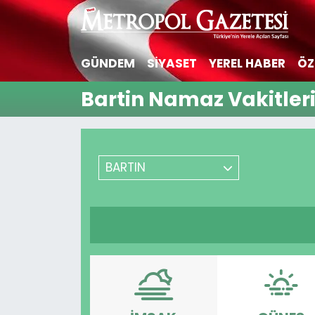
Hava Durumu
GÜNDEM
SİYASET
YEREL HABER
ÖZ
Trafik Durumu
Bartin Namaz Vakitler
Süper Lig Puan Durumu ve Fikstür
Tüm Manşetler
BARTIN
Son Dakika Haberleri
Haber Arşivi