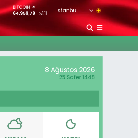
BITCOIN
İstanbul
64.959,79
%1.11
DOLAR
47,7436
%0.18
EURO
55,2510
%0.32
STERLİN
64,4811
%0.38
G.ALTIN
6660.55
%0.03
8 Ağustos 2026
BİST100
13.779
%-14
25 Safer 1448