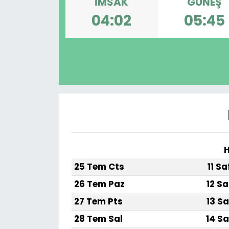
İMSAK
GÜNEŞ
04:02
05:45
H
25 Tem Cts
11 S
26 Tem Paz
12 Sa
27 Tem Pts
13 Sa
28 Tem Sal
14 Sa