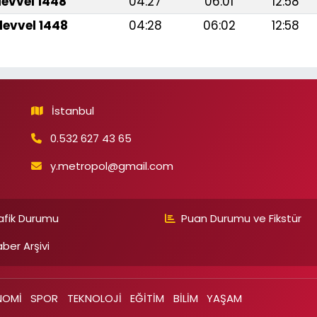
levvel 1448
04:27
06:01
12:58
levvel 1448
04:28
06:02
12:58
İstanbul
0.532 627 43 65
y.metropol@gmail.com
afik Durumu
Puan Durumu ve Fikstür
ber Arşivi
NOMİ
SPOR
TEKNOLOJİ
EĞİTİM
BİLİM
YAŞAM