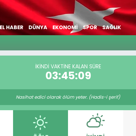
EL HABER
DÜNYA
EKONOMİ
SPOR
SAĞLIK
i
İKINDI VAKTİNE KALAN SÜRE
03:45:09
Nasihat edici olarak ölüm yeter. (Hadis-i şerif)