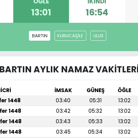
ÖĞLE
İKINDI
13:01
16:54
BARTIN
KURUCAŞİLE
ULUS
BARTIN AYLIK NAMAZ VAKITLER
İCRİ
İMSAK
GÜNEŞ
ÖĞLE
afer 1448
03:40
05:31
13:02
fer 1448
03:42
05:32
13:02
fer 1448
03:43
05:33
13:02
fer 1448
03:45
05:34
13:02