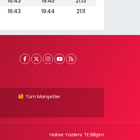
16:43
19:45
21:13
16:43
19:44
21:11
Tüm Manşetler
Haber Yazılımı
:
TE Bilişim