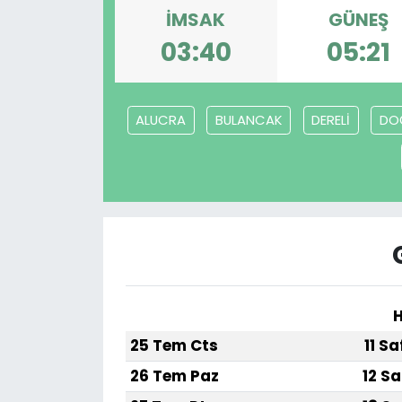
İMSAK
GÜNEŞ
03:40
05:21
ALUCRA
BULANCAK
DERELİ
DO
H
25 Tem Cts
11 S
26 Tem Paz
12 Sa