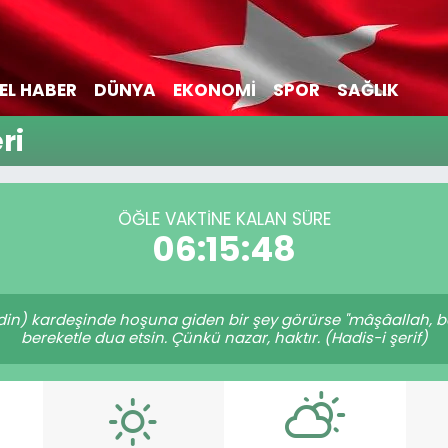
EL HABER
DÜNYA
EKONOMİ
SPOR
SAĞLIK
ri
ÖĞLE VAKTİNE KALAN SÜRE
06:15:48
(din) kardeşinde hoşuna giden bir şey görürse "mâşâallah, bâ
bereketle dua etsin. Çünkü nazar, haktır. (Hadis-i şerif)