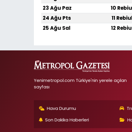
23 Ağu Paz
10 Rebiu
24 Ağu Pts
11 Rebiu
25 Ağu Sal
12 Rebiu
Yenimetropol.com Türkiye'nin yerele açılan
sayfası
Hava Durumu
Tr
Son Dakika Haberleri
Ha