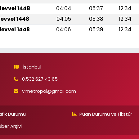
levvel 1448
04:04
05:37
12:34
levvel 1448
04:05
05:38
12:34
levvel 1448
04:06
05:39
12:34
İstanbul
0.532 627 43 65
y.metropol@gmail.com
afik Durumu
Puan Durumu ve Fikstür
ber Arşivi