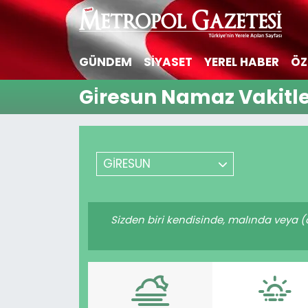
Hava Durumu
GÜNDEM
SİYASET
YEREL HABER
ÖZ
Trafik Durumu
Gi̇resun Namaz Vakitle
Süper Lig Puan Durumu ve Fikstür
Tüm Manşetler
GİRESUN
Son Dakika Haberleri
Sizden biri kendisinde, malında veya 
Haber Arşivi