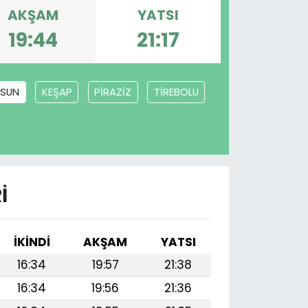
AKŞAM
YATSI
19:44
21:17
ESUN
KEŞAP
PİRAZİZ
TİREBOLU
I
İKINDI
AKŞAM
YATSI
16:34
19:57
21:38
16:34
19:56
21:36