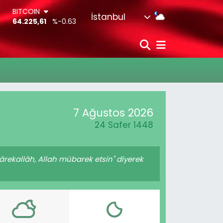
BITCOIN
İstanbul
64.225,61
%-0.63
DOLAR
47,7143
%0.16
EURO
55,0317
%-0.02
STERLİN
64,2463
%0.07
G.ALTIN
6510.40
%0.45
7 Ağustos 2026
BİST100
13.799
%70
24 Safer 1448
rekallâh, Allah mübarek etsin" diyerek