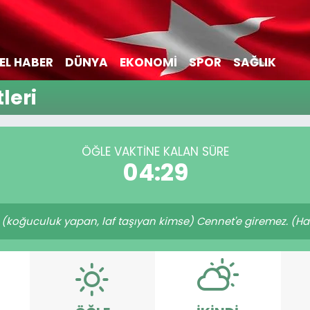
EL HABER
DÜNYA
EKONOMİ
SPOR
SAĞLIK
leri
ÖĞLE VAKTİNE KALAN SÜRE
04:29
oğuculuk yapan, laf taşıyan kimse) Cennet'e giremez. (Hadi