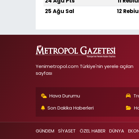
24 Ağu Pts
11 Rebiu
25 Ağu Sal
12 Rebiu
Yenimetropol.com Türkiye'nin yerele açılan
sayfası
Hava Durumu
Tr
Son Dakika Haberleri
Ha
GÜNDEM
SİYASET
ÖZEL HABER
DÜNYA
EKO