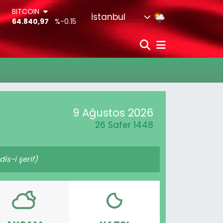
BITCOIN
İstanbul
64.840,97
%-0.15
DOLAR
47,7436
%0.18
EURO
55,2510
%0.32
STERLİN
64,4811
%0.38
G.ALTIN
6660.55
%0
9 Ağustos 2026
BİST100
13.779
%-14
26 Safer 1448
s-i şerif)