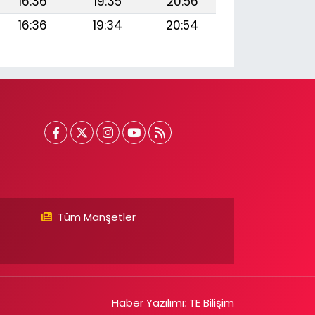
16:36
19:35
20:56
16:36
19:34
20:54
Tüm Manşetler
Haber Yazılımı
:
TE Bilişim