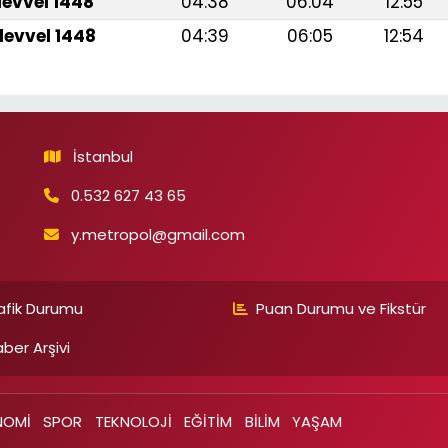
levvel 1448
04:38
06:04
12:55
levvel 1448
04:39
06:05
12:54
İstanbul
0.532 627 43 65
y.metropol@gmail.com
afik Durumu
Puan Durumu ve Fikstür
ber Arşivi
NOMİ
SPOR
TEKNOLOJİ
EĞİTİM
BİLİM
YAŞAM