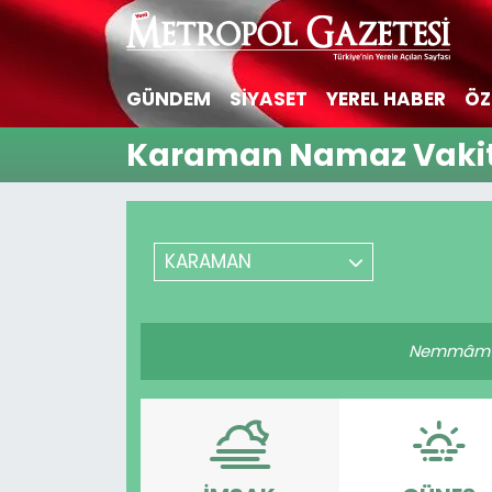
Hava Durumu
GÜNDEM
SİYASET
YEREL HABER
ÖZ
Trafik Durumu
Karaman Namaz Vakit
Süper Lig Puan Durumu ve Fikstür
Tüm Manşetler
KARAMAN
Son Dakika Haberleri
Nemmâm (k
Haber Arşivi