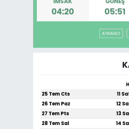
İMSAK
GÜNEŞ
04:20
05:51
AYRANCI
K
H
25 Tem Cts
11 S
26 Tem Paz
12 Sa
27 Tem Pts
13 Sa
28 Tem Sal
14 Sa