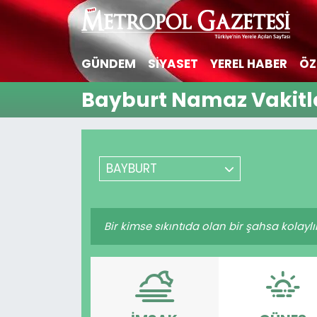
Hava Durumu
GÜNDEM
SİYASET
YEREL HABER
ÖZ
Trafik Durumu
Bayburt Namaz Vakitl
Süper Lig Puan Durumu ve Fikstür
Tüm Manşetler
BAYBURT
Son Dakika Haberleri
Bir kimse sıkıntıda olan bir şahsa kolayl
Haber Arşivi