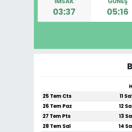
İMSAK
GÜNEŞ
03:37
05:16
B
H
25 Tem Cts
11 S
26 Tem Paz
12 Sa
27 Tem Pts
13 Sa
28 Tem Sal
14 Sa