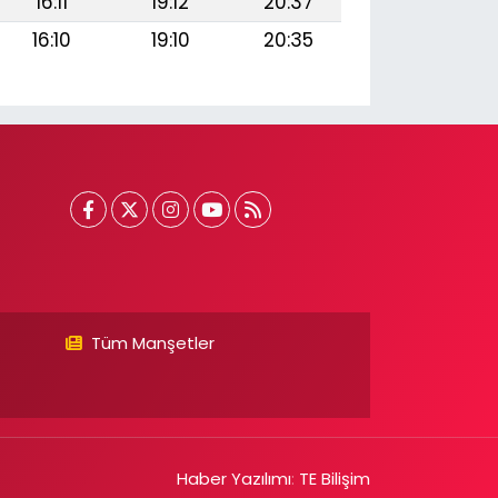
16:11
19:12
20:37
16:10
19:10
20:35
Tüm Manşetler
Haber Yazılımı
:
TE Bilişim