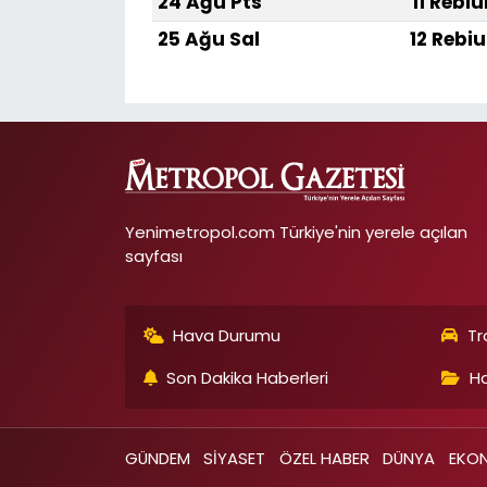
24 Ağu Pts
11 Rebiu
25 Ağu Sal
12 Rebiu
Yenimetropol.com Türkiye'nin yerele açılan
sayfası
Hava Durumu
Tr
Son Dakika Haberleri
Ha
GÜNDEM
SİYASET
ÖZEL HABER
DÜNYA
EKO