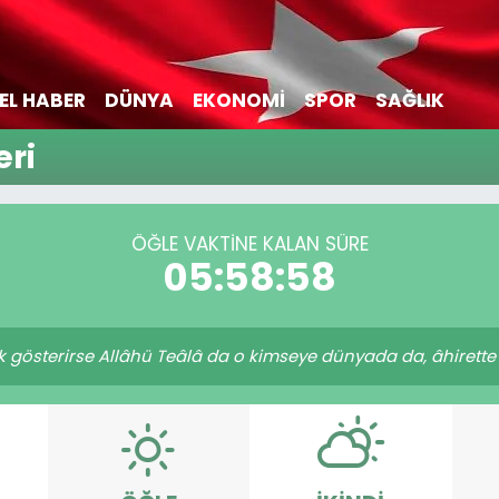
EL HABER
DÜNYA
EKONOMİ
SPOR
SAĞLIK
eri
ÖĞLE VAKTİNE KALAN SÜRE
05:58:58
ık gösterirse Allâhü Teâlâ da o kimseye dünyada da, âhirette 