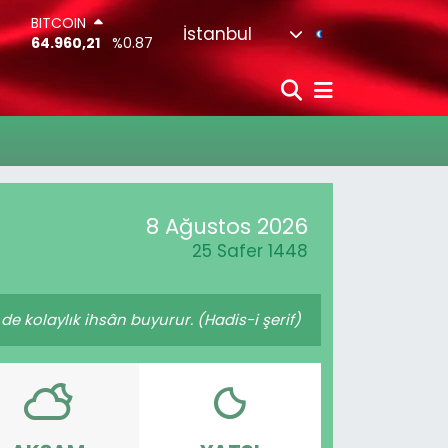
BITCOIN
İstanbul
64.960,21
%0.87
DOLAR
47,7436
%0.18
EURO
55,2510
%0.32
STERLİN
64,4811
%0.38
G.ALTIN
6660.55
%0.03
8 Ağustos 2026
BİST100
13.779
%-14
25 Safer 1448
de kolaylık ihsân buyurur. (Hadis-i şerif)