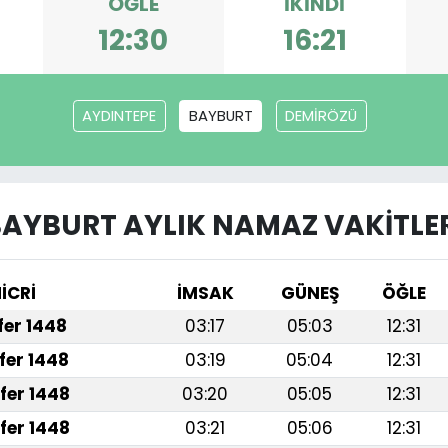
ÖĞLE
İKINDI
12:30
16:21
AYDINTEPE
BAYBURT
DEMİRÖZÜ
AYBURT AYLIK NAMAZ VAKITLE
İCRİ
İMSAK
GÜNEŞ
ÖĞLE
afer 1448
03:17
05:03
12:31
fer 1448
03:19
05:04
12:31
fer 1448
03:20
05:05
12:31
fer 1448
03:21
05:06
12:31