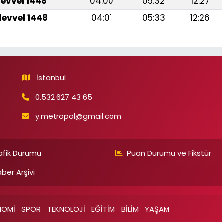
levvel 1448
04:00
05:32
12:27
levvel 1448
04:01
05:33
12:26
İstanbul
0.532 627 43 65
y.metropol@gmail.com
afik Durumu
Puan Durumu ve Fikstür
ber Arşivi
NOMİ
SPOR
TEKNOLOJİ
EĞİTİM
BİLİM
YAŞAM