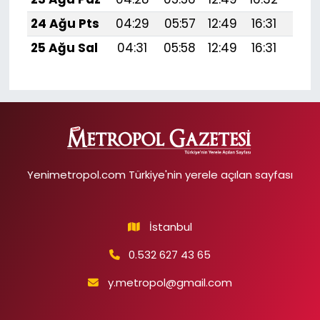
24 Ağu Pts
04:29
05:57
12:49
16:31
19:3
25 Ağu Sal
04:31
05:58
12:49
16:31
19:
Yenimetropol.com Türkiye'nin yerele açılan sayfası
İstanbul
0.532 627 43 65
y.metropol@gmail.com