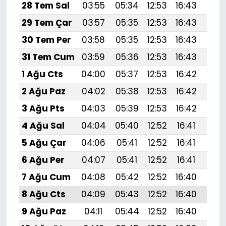
28 Tem Sal
03:55
05:34
12:53
16:43
20:
29 Tem Çar
03:57
05:35
12:53
16:43
20:
30 Tem Per
03:58
05:35
12:53
16:43
20:
31 Tem Cum
03:59
05:36
12:53
16:43
19:
1 Ağu Cts
04:00
05:37
12:53
16:42
19:
2 Ağu Paz
04:02
05:38
12:53
16:42
19:
3 Ağu Pts
04:03
05:39
12:53
16:42
19:
4 Ağu Sal
04:04
05:40
12:52
16:41
19:
5 Ağu Çar
04:06
05:41
12:52
16:41
19:
6 Ağu Per
04:07
05:41
12:52
16:41
19:
7 Ağu Cum
04:08
05:42
12:52
16:40
19:
8 Ağu Cts
04:09
05:43
12:52
16:40
19:5
9 Ağu Paz
04:11
05:44
12:52
16:40
19: