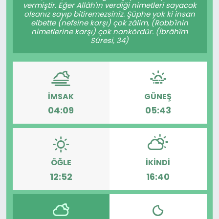
vermiştir. Eğer Allâh'ın verdiği nimetleri sayacak
olsanız sayıp bitiremezsiniz. Şüphe yok ki insan
elbette (nefsine karşı) çok zâlim, (Rabb'inin
nimetlerine karşı) çok nankördür. (İbrâhîm
Sûresi, 34)
İMSAK
GÜNEŞ
04:09
05:43
ÖĞLE
İKINDI
12:52
16:40