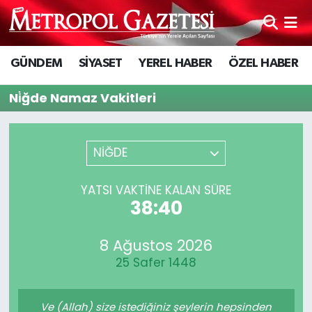
Hava Durumu
GÜNDEM
SİYASET
YEREL HABER
ÖZEL HABER
Trafik Durumu
Ni̇ğde Namaz Vakitleri
Süper Lig Puan Durumu ve Fikstür
NİĞDE
Tüm Manşetler
YATSI VAKTİNE KALAN SÜRE
Son Dakika Haberleri
38:40
Haber Arşivi
8 Ağustos 2026
25 Safer 1448
Ve (Allah) size istediğiniz şeylerin hepsinden