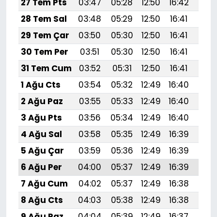
27 Tem Pts
03:47
05:28
12:50
16:42
20:
28 Tem Sal
03:48
05:29
12:50
16:41
20:
29 Tem Çar
03:50
05:30
12:50
16:41
20:
30 Tem Per
03:51
05:30
12:50
16:41
19:
31 Tem Cum
03:52
05:31
12:50
16:41
19:
1 Ağu Cts
03:54
05:32
12:49
16:40
19:
2 Ağu Paz
03:55
05:33
12:49
16:40
19:
3 Ağu Pts
03:56
05:34
12:49
16:40
19:
4 Ağu Sal
03:58
05:35
12:49
16:39
19:
5 Ağu Çar
03:59
05:36
12:49
16:39
19:
6 Ağu Per
04:00
05:37
12:49
16:39
19:
7 Ağu Cum
04:02
05:37
12:49
16:38
19:
8 Ağu Cts
04:03
05:38
12:49
16:38
19:
9 Ağu Paz
04:04
05:39
12:49
16:37
19: