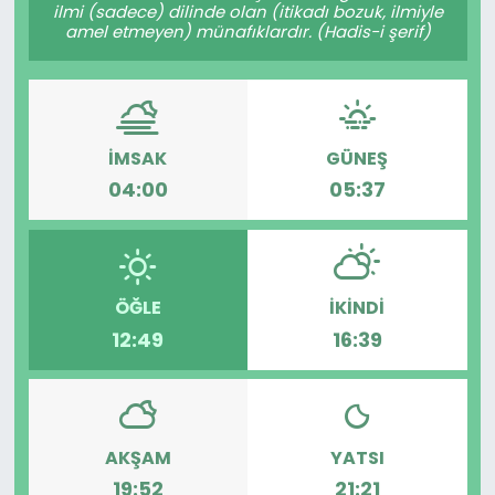
ilmi (sadece) dilinde olan (itikadı bozuk, ilmiyle
amel etmeyen) münafıklardır. (Hadis-i şerif)
İMSAK
GÜNEŞ
04:00
05:37
ÖĞLE
İKINDI
12:49
16:39
AKŞAM
YATSI
19:52
21:21