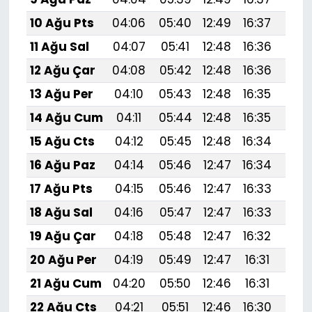
10 Ağu Pts
04:06
05:40
12:49
16:37
19:
11 Ağu Sal
04:07
05:41
12:48
16:36
19:
12 Ağu Çar
04:08
05:42
12:48
16:36
19:
13 Ağu Per
04:10
05:43
12:48
16:35
19:
14 Ağu Cum
04:11
05:44
12:48
16:35
19:
15 Ağu Cts
04:12
05:45
12:48
16:34
19:4
16 Ağu Paz
04:14
05:46
12:47
16:34
19:
17 Ağu Pts
04:15
05:46
12:47
16:33
19:
18 Ağu Sal
04:16
05:47
12:47
16:33
19:
19 Ağu Çar
04:18
05:48
12:47
16:32
19:
20 Ağu Per
04:19
05:49
12:47
16:31
19:
21 Ağu Cum
04:20
05:50
12:46
16:31
19:
22 Ağu Cts
04:21
05:51
12:46
16:30
19:3