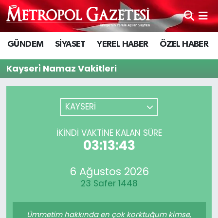
Hava Durumu
GÜNDEM
SİYASET
YEREL HABER
ÖZEL HABER
Trafik Durumu
Kayseri̇ Namaz Vakitleri
Süper Lig Puan Durumu ve Fikstür
KAYSERİ
Tüm Manşetler
İKINDI VAKTİNE KALAN SÜRE
Son Dakika Haberleri
03:13:43
Haber Arşivi
6 Ağustos 2026
23 Safer 1448
Ümmetim hakkında en çok korktuğum kimse,