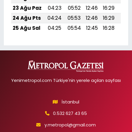
23 Ağu Paz
04:23
05:52
12:46
16:29
19:
24 Ağu Pts
04:24
05:53
12:46
16:29
19:
25 Ağu Sal
04:25
05:54
12:45
16:28
19:
Yenimetropol.com Türkiye'nin yerele açılan sayfası
İstanbul
0.532 627 43 65
y.metropol@gmail.com