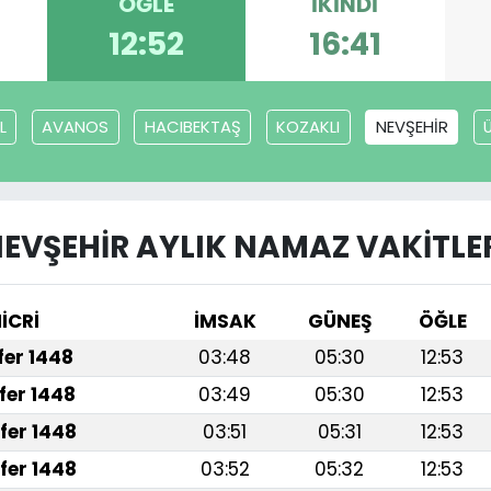
ÖĞLE
İKINDI
12:52
16:41
L
AVANOS
HACIBEKTAŞ
KOZAKLI
NEVŞEHİR
EVŞEHİR AYLIK NAMAZ VAKITLE
İCRİ
İMSAK
GÜNEŞ
ÖĞLE
afer 1448
03:48
05:30
12:53
fer 1448
03:49
05:30
12:53
fer 1448
03:51
05:31
12:53
fer 1448
03:52
05:32
12:53