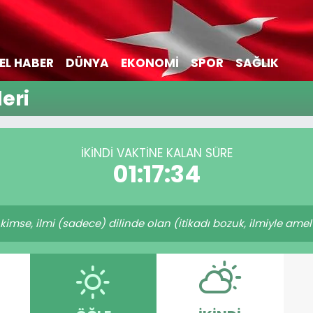
EL HABER
DÜNYA
EKONOMİ
SPOR
SAĞLIK
eri
İKINDI VAKTİNE KALAN SÜRE
01:17:33
e, ilmi (sadece) dilinde olan (itikadı bozuk, ilmiyle amel 