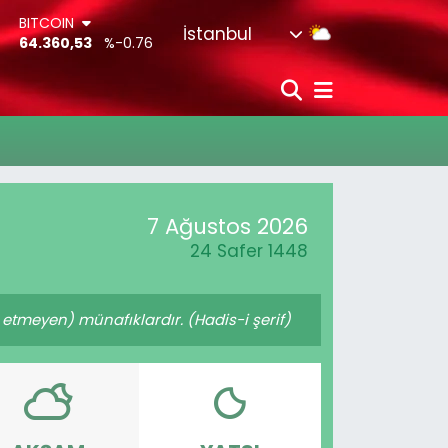
BITCOIN
İstanbul
64.360,53
%-0.76
DOLAR
47,7069
%0.17
EURO
55,0265
%0.01
STERLİN
64,1897
%0.02
G.ALTIN
6574.81
%1.44
7 Ağustos 2026
BİST100
13.887
%64
24 Safer 1448
etmeyen) münafıklardır. (Hadis-i şerif)