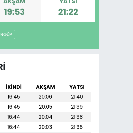
AKŞAM
YATSI
19:53
21:22
ÜRGÜP
RI
İKINDI
AKŞAM
YATSI
16:45
20:06
21:40
16:45
20:05
21:39
16:44
20:04
21:38
16:44
20:03
21:36