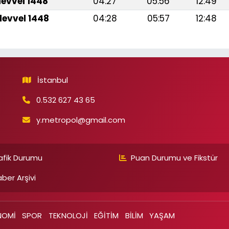
levvel 1448
04:27
05:56
12:49
levvel 1448
04:28
05:57
12:48
İstanbul
0.532 627 43 65
y.metropol@gmail.com
afik Durumu
Puan Durumu ve Fikstür
ber Arşivi
NOMİ
SPOR
TEKNOLOJİ
EĞİTİM
BİLİM
YAŞAM