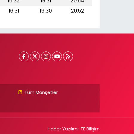
16:32
19:31
20:54
16:31
19:30
20:52
Tüm Manşetler
Haber Yazılımı
:
TE Bilişim