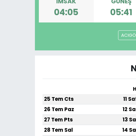
İMSAK
GÜNEŞ
04:05
05:41
ACIGÖ
N
H
25 Tem Cts
11 S
26 Tem Paz
12 Sa
27 Tem Pts
13 Sa
28 Tem Sal
14 Sa