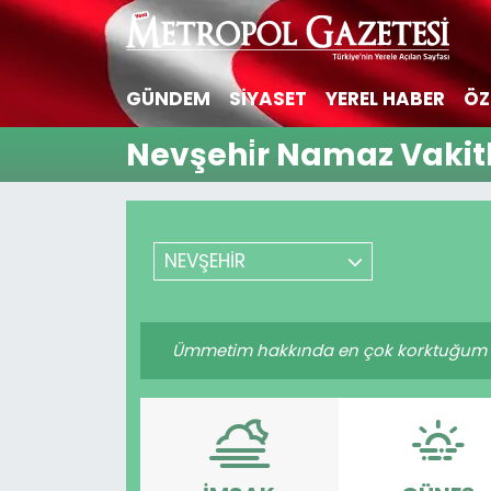
Hava Durumu
GÜNDEM
SİYASET
YEREL HABER
ÖZ
Trafik Durumu
Nevşehi̇r Namaz Vakitl
Süper Lig Puan Durumu ve Fikstür
Tüm Manşetler
NEVŞEHİR
Son Dakika Haberleri
Ümmetim hakkında en çok korktuğum kims
Haber Arşivi