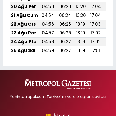
20 Ağu Per
04:53
06:23
13:20
17:04
20:
21 Ağu Cum
04:54
06:24
13:20
17:04
20:
22 Ağu Cts
04:56
06:25
13:19
17:03
20:
23 Ağu Paz
04:57
06:26
13:19
17:02
20:
24 Ağu Pts
04:58
06:27
13:19
17:02
20:
25 Ağu Sal
04:59
06:27
13:19
17:01
20:
Yenimetropol.com Türkiye'nin yerele açılan sayfası
İstanbul