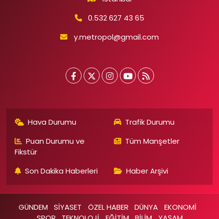
0.532 627 43 65
y.metropol@gmail.com
Hava Durumu
Trafik Durumu
Puan Durumu ve
Tüm Manşetler
Fikstür
Son Dakika Haberleri
Haber Arşivi
GÜNDEM
SİYASET
ÖZEL HABER
DÜNYA
EKONOMİ
SPOR
TEKNOLOJİ
EĞİTİM
BİLİM
YAŞAM