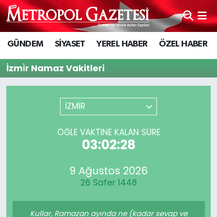
Hava Durumu
GÜNDEM
SİYASET
YEREL HABER
ÖZEL HABER
Trafik Durumu
İzmi̇r Namaz Vakitleri
Süper Lig Puan Durumu ve Fikstür
İZMİR
Tüm Manşetler
ÖĞLE VAKTİNE KALAN SÜRE
Son Dakika Haberleri
03:02:28
Haber Arşivi
9 Ağustos 2026
26 Safer 1448
Kullar, Ramazan ayında ne (kadar sevap ve