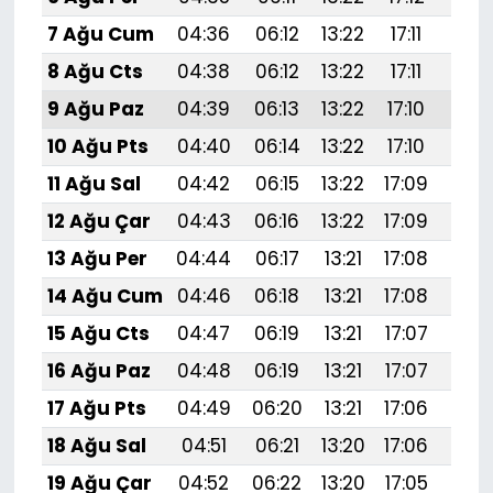
7 Ağu Cum
04:36
06:12
13:22
17:11
20:
8 Ağu Cts
04:38
06:12
13:22
17:11
20:
9 Ağu Paz
04:39
06:13
13:22
17:10
20:
10 Ağu Pts
04:40
06:14
13:22
17:10
20:
11 Ağu Sal
04:42
06:15
13:22
17:09
20:
12 Ağu Çar
04:43
06:16
13:22
17:09
20:
13 Ağu Per
04:44
06:17
13:21
17:08
20:
14 Ağu Cum
04:46
06:18
13:21
17:08
20:
15 Ağu Cts
04:47
06:19
13:21
17:07
20:
16 Ağu Paz
04:48
06:19
13:21
17:07
20:
17 Ağu Pts
04:49
06:20
13:21
17:06
20:1
18 Ağu Sal
04:51
06:21
13:20
17:06
20:
19 Ağu Çar
04:52
06:22
13:20
17:05
20: