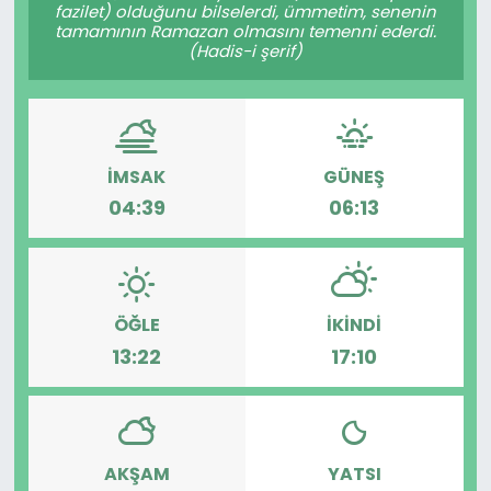
fazilet) olduğunu bilselerdi, ümmetim, senenin
tamamının Ramazan olmasını temenni ederdi.
(Hadis-i şerif)
İMSAK
GÜNEŞ
04:39
06:13
ÖĞLE
İKINDI
13:22
17:10
AKŞAM
YATSI