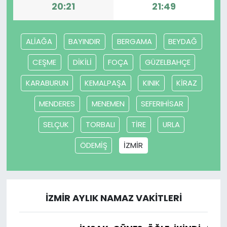
20:21
21:49
ALİAĞA
BAYINDIR
BERGAMA
BEYDAĞ
CEŞME
DİKİLİ
FOÇA
GÜZELBAHÇE
KARABURUN
KEMALPAŞA
KINIK
KİRAZ
MENDERES
MENEMEN
SEFERIHİSAR
SELÇUK
TORBALI
TİRE
URLA
ÖDEMİŞ
İZMİR
İZMİR AYLIK NAMAZ VAKITLERI