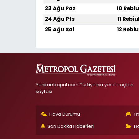
23 Ağu Paz
10 Rebiu
24 Ağu Pts
11 Rebiu
25 Ağu Sal
12 Rebiu
Yenimetropol.com Türkiye'nin yerele açılan
sayfası
Hava Durumu
Tr
Son Dakika Haberleri
Ha