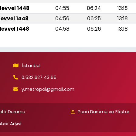
levvel 1448
04:55
06:24
13:18
levvel 1448
04:56
06:25
13:18
levvel 1448
04:58
06:26
13:18
İstanbul
0.532 627 43 65
y.metropol@gmail.com
afik Durumu
Puan Durumu ve Fikstür
ber Arşivi