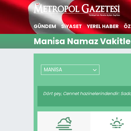
Hava Durumu
GÜNDEM
SİYASET
YEREL HABER
ÖZ
Trafik Durumu
Mani̇sa Namaz Vakitle
Süper Lig Puan Durumu ve Fikstür
Tüm Manşetler
MANİSA
Son Dakika Haberleri
Dört şey, Cennet hazinelerindendir: Sadak
Haber Arşivi