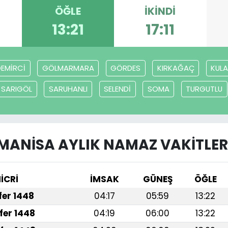
ÖĞLE
İKINDI
13:21
17:11
DEMİRCİ
GÖLMARMARA
GÖRDES
KIRKAĞAÇ
KUL
SARIGÖL
SARUHANLI
SELENDİ
SOMA
TURGUTLU
MANİSA AYLIK NAMAZ VAKITLER
İCRİ
İMSAK
GÜNEŞ
ÖĞLE
afer 1448
04:17
05:59
13:22
fer 1448
04:19
06:00
13:22