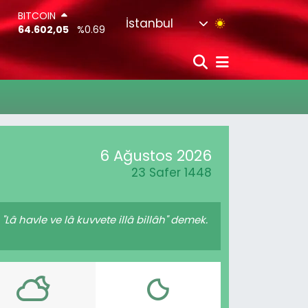
BITCOIN
İstanbul
64.602,05
%0.69
DOLAR
47,5986
%0.06
EURO
55,0700
%0.1
STERLİN
64,2438
%0.21
G.ALTIN
6513.94
%0.32
6 Ağustos 2026
BİST100
13.768
%48
23 Safer 1448
Lâ havle ve lâ kuvvete illâ billâh" demek.