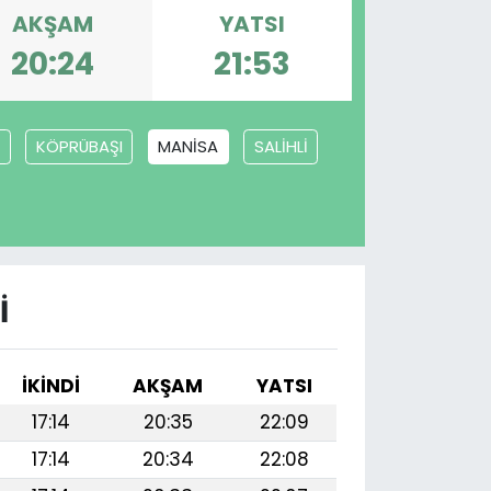
AKŞAM
YATSI
20:24
21:53
A
KÖPRÜBAŞI
MANİSA
SALİHLİ
I
İKINDI
AKŞAM
YATSI
17:14
20:35
22:09
17:14
20:34
22:08