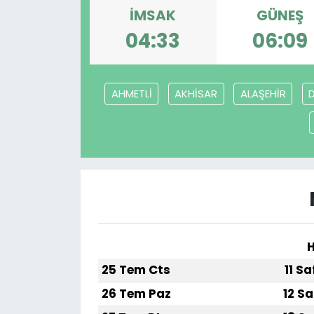
İMSAK
GÜNEŞ
04:33
06:09
AHMETLİ
AKHİSAR
ALAŞEHİR
H
25 Tem Cts
11 S
26 Tem Paz
12 Sa