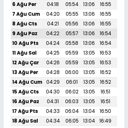
6 Ağu Per
04:18
05:54
13:06
16:55
20:
7 Ağu Cum
04:20
05:55
13:06
16:55
20:
8 Ağu Cts
04:21
05:56
13:06
16:55
20:
9 Ağu Paz
04:22
05:57
13:06
16:54
20:
10 Ağu Pts
04:24
05:58
13:06
16:54
20:
11 Ağu Sal
04:25
05:59
13:05
16:53
20:
12 Ağu Çar
04:26
05:59
13:05
16:53
20:
13 Ağu Per
04:28
06:00
13:05
16:52
20:
14 Ağu Cum
04:29
06:01
13:05
16:52
19:
15 Ağu Cts
04:30
06:02
13:05
16:51
19:
16 Ağu Paz
04:31
06:03
13:05
16:51
19:
17 Ağu Pts
04:33
06:04
13:04
16:50
19:
18 Ağu Sal
04:34
06:05
13:04
16:49
19: