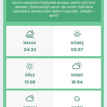
senin vasıtanla hidâyete ermesi, senin için kızıl
develer (bahşedilip senin de onları fakirlere
tasadduk etmen)den daha hayırlıdır. (Hadis-i
şerif)
İMSAK
GÜNEŞ
04:22
05:57
ÖĞLE
İKINDI
13:06
16:54