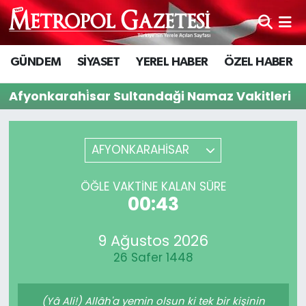
Hava Durumu
GÜNDEM
SİYASET
YEREL HABER
ÖZEL HABER
Trafik Durumu
Afyonkarahi̇sar Sultandaği Namaz Vakitleri
Süper Lig Puan Durumu ve Fikstür
AFYONKARAHİSAR
Tüm Manşetler
ÖĞLE VAKTİNE KALAN SÜRE
Son Dakika Haberleri
00:43
Haber Arşivi
9 Ağustos 2026
26 Safer 1448
(Yâ Ali!) Allâh'a yemin olsun ki tek bir kişinin