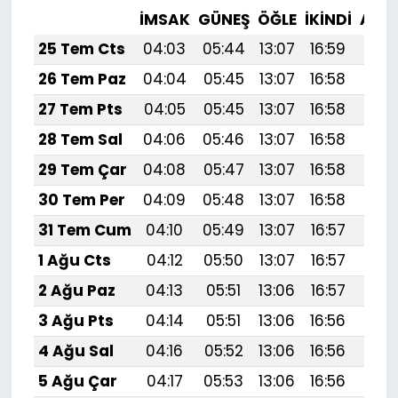
İMSAK
GÜNEŞ
ÖĞLE
İKINDI
AKŞ
25 Tem Cts
04:03
05:44
13:07
16:59
20:
26 Tem Paz
04:04
05:45
13:07
16:58
20:
27 Tem Pts
04:05
05:45
13:07
16:58
20:
28 Tem Sal
04:06
05:46
13:07
16:58
20:
29 Tem Çar
04:08
05:47
13:07
16:58
20:
30 Tem Per
04:09
05:48
13:07
16:58
20:
31 Tem Cum
04:10
05:49
13:07
16:57
20:
1 Ağu Cts
04:12
05:50
13:07
16:57
20:
2 Ağu Paz
04:13
05:51
13:06
16:57
20:
3 Ağu Pts
04:14
05:51
13:06
16:56
20:1
4 Ağu Sal
04:16
05:52
13:06
16:56
20:
5 Ağu Çar
04:17
05:53
13:06
16:56
20: