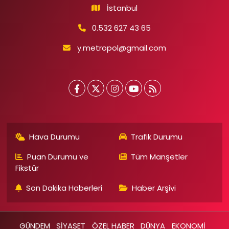
İstanbul
0.532 627 43 65
y.metropol@gmail.com
Hava Durumu
Trafik Durumu
Puan Durumu ve
Tüm Manşetler
Fikstür
Son Dakika Haberleri
Haber Arşivi
GÜNDEM
SİYASET
ÖZEL HABER
DÜNYA
EKONOMİ