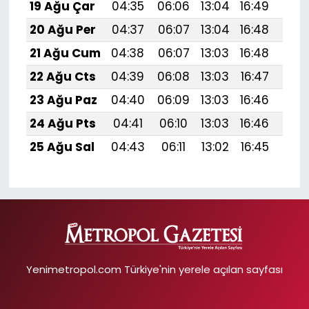
19 Ağu Çar
04:35
06:06
13:04
16:49
19:
20 Ağu Per
04:37
06:07
13:04
16:48
19:5
21 Ağu Cum
04:38
06:07
13:03
16:48
19:
22 Ağu Cts
04:39
06:08
13:03
16:47
19:
23 Ağu Paz
04:40
06:09
13:03
16:46
19:
24 Ağu Pts
04:41
06:10
13:03
16:46
19:
25 Ağu Sal
04:43
06:11
13:02
16:45
19:
Yenimetropol.com Türkiye'nin yerele açılan sayfası