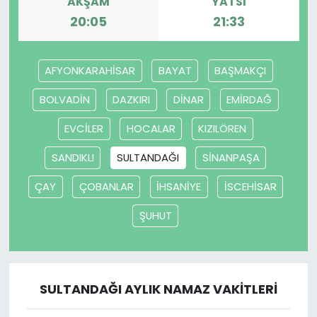
AKŞAM
YATSI
20:05
21:33
AFYONKARAHİSAR
BAYAT
BAŞMAKÇI
BOLVADİN
DAZKIRI
DİNAR
EMİRDAĞ
EVCİLER
HOCALAR
KIZILÖREN
SANDIKLI
SULTANDAĞI
SİNANPAŞA
ÇAY
ÇOBANLAR
İHSANİYE
İSCEHİSAR
ŞUHUT
SULTANDAĞI AYLIK NAMAZ VAKITLERI