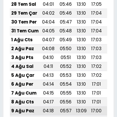
28 Tem Sal
04:01
05:46
13:10
17:05
20:
29 Tem Çar
04:02
05:46
13:10
17:04
20:
30 Tem Per
04:04
05:47
13:10
17:04
20:
31 Tem Cum
04:05
05:48
13:10
17:04
20:
1 Ağu Cts
04:07
05:49
13:10
17:03
20:
2 Ağu Paz
04:08
05:50
13:10
17:03
20:
3 Ağu Pts
04:10
05:51
13:10
17:03
20:
4 Ağu Sal
04:11
05:52
13:10
17:02
20:
5 Ağu Çar
04:13
05:53
13:10
17:02
20:
6 Ağu Per
04:14
05:54
13:10
17:01
20:
7 Ağu Cum
04:15
05:55
13:10
17:01
20:
8 Ağu Cts
04:17
05:56
13:10
17:01
20:
9 Ağu Paz
04:18
05:57
13:09
17:00
20: