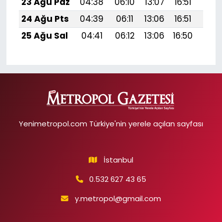
23 Ağu Paz
04:38
06:10
13:07
16:51
19:
24 Ağu Pts
04:39
06:11
13:06
16:51
19:5
25 Ağu Sal
04:41
06:12
13:06
16:50
19:
Yenimetropol.com Türkiye'nin yerele açılan sayfası
İstanbul
0.532 627 43 65
y.metropol@gmail.com