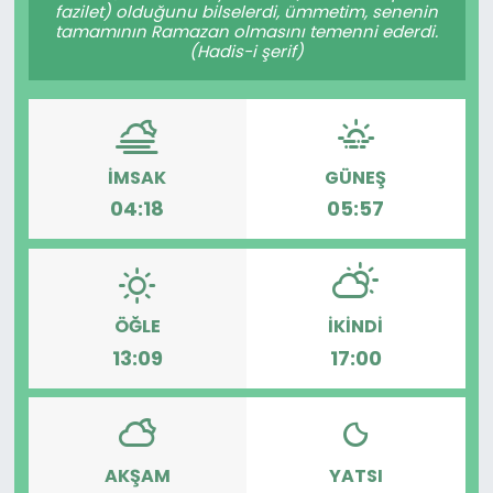
fazilet) olduğunu bilselerdi, ümmetim, senenin
tamamının Ramazan olmasını temenni ederdi.
(Hadis-i şerif)
İMSAK
GÜNEŞ
04:18
05:57
ÖĞLE
İKINDI
13:09
17:00
AKŞAM
YATSI