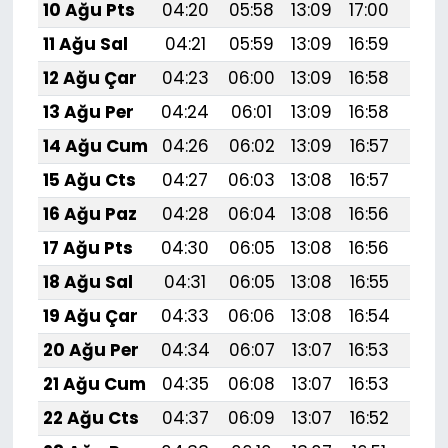
10 Ağu Pts
04:20
05:58
13:09
17:00
20:1
11 Ağu Sal
04:21
05:59
13:09
16:59
20:
12 Ağu Çar
04:23
06:00
13:09
16:58
20:
13 Ağu Per
04:24
06:01
13:09
16:58
20:
14 Ağu Cum
04:26
06:02
13:09
16:57
20:
15 Ağu Cts
04:27
06:03
13:08
16:57
20:
16 Ağu Paz
04:28
06:04
13:08
16:56
20:
17 Ağu Pts
04:30
06:05
13:08
16:56
20:
18 Ağu Sal
04:31
06:05
13:08
16:55
20:
19 Ağu Çar
04:33
06:06
13:08
16:54
19:
20 Ağu Per
04:34
06:07
13:07
16:53
19:
21 Ağu Cum
04:35
06:08
13:07
16:53
19:
22 Ağu Cts
04:37
06:09
13:07
16:52
19: