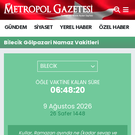
Hava Durumu
GÜNDEM
SİYASET
YEREL HABER
ÖZEL HABER
Trafik Durumu
Bi̇leci̇k Gölpazari Namaz Vakitleri
Süper Lig Puan Durumu ve Fikstür
BİLECİK
Tüm Manşetler
ÖĞLE VAKTİNE KALAN SÜRE
Son Dakika Haberleri
06:48:20
Haber Arşivi
9 Ağustos 2026
26 Safer 1448
Kullar, Ramazan ayında ne (kadar sevap ve