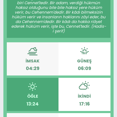
biri Cennet'tedir. Bir adam, verdiği hükmün
haksız olduğunu bile bile haksız yere hüküm
verir, bu Cehennem'dedir. Bir kâdı bilmeksizin
hüküm verir ve insanların haklarını zâyi eder, bu
da Cehennem'dedir. Bir kâdı da hakka riâyet
ederek hüküm verir, işte bu, Cennet'tedir. (Hadis-
i şerif)
İMSAK
GÜNEŞ
04:29
06:09
ÖĞLE
İKINDI
13:24
17:16