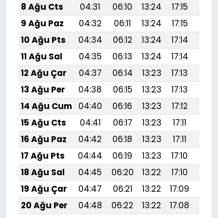
8 Ağu Cts
04:31
06:10
13:24
17:15
20:
9 Ağu Paz
04:32
06:11
13:24
17:15
20:
10 Ağu Pts
04:34
06:12
13:24
17:14
20:
11 Ağu Sal
04:35
06:13
13:24
17:14
20:
12 Ağu Çar
04:37
06:14
13:23
17:13
20:
13 Ağu Per
04:38
06:15
13:23
17:13
20:
14 Ağu Cum
04:40
06:16
13:23
17:12
20:
15 Ağu Cts
04:41
06:17
13:23
17:11
20:
16 Ağu Paz
04:42
06:18
13:23
17:11
20:
17 Ağu Pts
04:44
06:19
13:23
17:10
20:
18 Ağu Sal
04:45
06:20
13:22
17:10
20:
19 Ağu Çar
04:47
06:21
13:22
17:09
20:
20 Ağu Per
04:48
06:22
13:22
17:08
20: