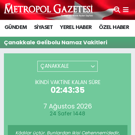
Hava Durumu
GÜNDEM
SİYASET
YEREL HABER
ÖZEL HABER
Trafik Durumu
Çanakkale Geli̇bolu Namaz Vakitleri
Süper Lig Puan Durumu ve Fikstür
ÇANAKKALE
Tüm Manşetler
İKINDI VAKTİNE KALAN SÜRE
Son Dakika Haberleri
02:43:35
Haber Arşivi
7 Ağustos 2026
24 Safer 1448
Kâdılar üçtür. Bunlardan ikisi Cehennem'dedir,