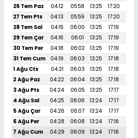
26 Tem Paz
04:12
05:58
13:25
17:20
20:
27 Tem Pts
04:13
05:59
13:25
17:20
20:
28 Tem Sal
04:15
06:00
13:25
17:19
20:
29 Tem Çar
04:16
06:01
13:25
17:19
20:
30 Tem Per
04:18
06:02
13:25
17:19
20:
31 Tem Cum
04:19
06:03
13:25
17:18
20:
1 Ağu Cts
04:21
06:03
13:25
17:18
20:
2 Ağu Paz
04:22
06:04
13:25
17:18
20:
3 Ağu Pts
04:24
06:05
13:25
17:17
20:
4 Ağu Sal
04:25
06:06
13:24
17:17
20:
5 Ağu Çar
04:26
06:07
13:24
17:17
20:
6 Ağu Per
04:28
06:08
13:24
17:16
20:
7 Ağu Cum
04:29
06:09
13:24
17:16
20: