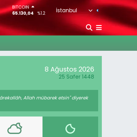
BITCOIN
İstanbul
65.130,04
%1.2
DOLAR
47,7106
%0.17
EURO
55,1652
%0.27
STERLİN
64,4046
%0.35
G.ALTIN
6648.99
%2.59
8 Ağustos 2026
BİST100
13.773
%-19
25 Safer 1448
rekallâh, Allah mübarek etsin" diyerek