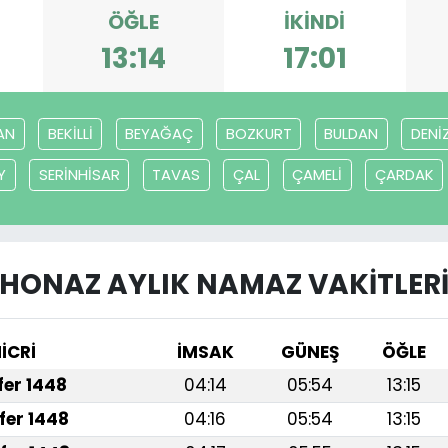
ÖĞLE
İKINDI
13:14
17:01
AN
BEKİLLİ
BEYAĞAÇ
BOZKURT
BULDAN
DENİZ
Y
SERİNHİSAR
TAVAS
ÇAL
ÇAMELİ
ÇARDAK
HONAZ AYLIK NAMAZ VAKITLER
İCRİ
İMSAK
GÜNEŞ
ÖĞLE
afer 1448
04:14
05:54
13:15
fer 1448
04:16
05:54
13:15