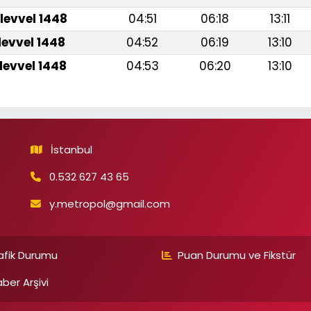
levvel 1448
04:51
06:18
13:11
levvel 1448
04:52
06:19
13:10
levvel 1448
04:53
06:20
13:10
İstanbul
0.532 627 43 65
y.metropol@gmail.com
afik Durumu
Puan Durumu ve Fikstür
ber Arşivi