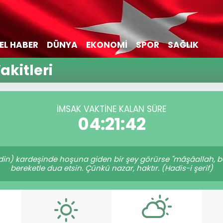
EL HABER
DÜNYA
EKONOMİ
SPOR
SAĞLIK
akitleri
İMSAK VAKTİNE KALAN SÜRE
04:21:42
(din) kardeşinde hoşuna giden bir şey görürse "mâşâallah, bâ
bereketle dua etsin. Çünkü nazar, haktır. (Hadis-i şerif)