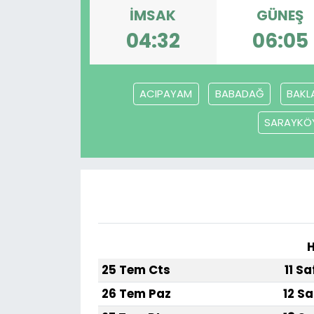
İMSAK
GÜNEŞ
04:32
06:05
ACIPAYAM
BABADAĞ
BAKL
SARAYKÖ
H
25 Tem Cts
11 S
26 Tem Paz
12 Sa