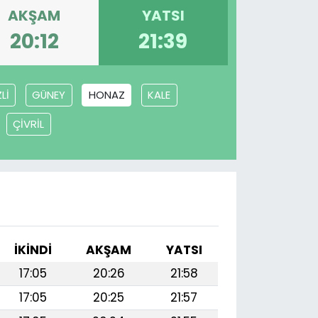
AKŞAM
YATSI
20:12
21:39
Lİ
GÜNEY
HONAZ
KALE
ÇİVRİL
I
İKINDI
AKŞAM
YATSI
17:05
20:26
21:58
17:05
20:25
21:57