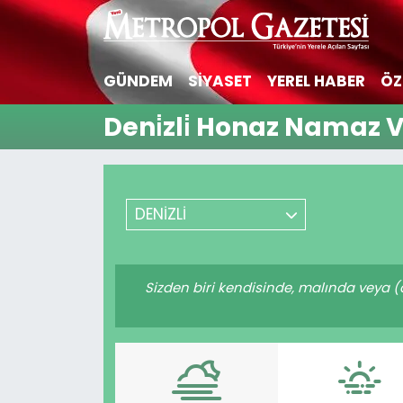
Hava Durumu
GÜNDEM
SİYASET
YEREL HABER
ÖZ
Trafik Durumu
Deni̇zli̇ Honaz Namaz V
Süper Lig Puan Durumu ve Fikstür
Tüm Manşetler
DENİZLİ
Son Dakika Haberleri
Sizden biri kendisinde, malında veya 
Haber Arşivi