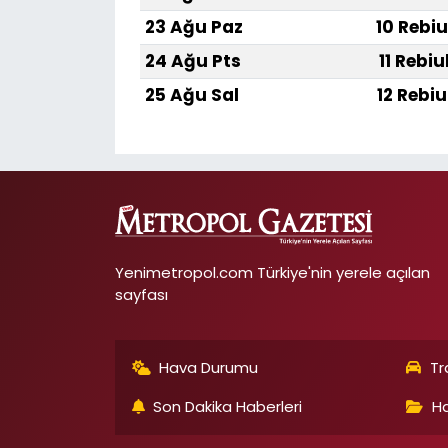
23 Ağu Paz
10 Rebiu
24 Ağu Pts
11 Rebiu
25 Ağu Sal
12 Rebiu
Yenimetropol.com Türkiye'nin yerele açılan
sayfası
Hava Durumu
Tr
Son Dakika Haberleri
Ha