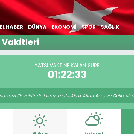
EL HABER
DÜNYA
EKONOMİ
SPOR
SAĞLIK
 Vakitleri
YATSI VAKTİNE KALAN SÜRE
01:22:32
ınızı ilk vaktinde kılınız, muhakkak Allah Azze ve Celle, size e