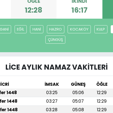
ÖĞLE
İKINDI
12:28
16:17
RGANİ
EĞİL
HANİ
HAZRO
KOCAKÖY
KULP
ÇÜNGÜŞ
LİCE AYLIK NAMAZ VAKITLERI
İCRİ
İMSAK
GÜNEŞ
ÖĞLE
afer 1448
03:25
05:06
12:29
fer 1448
03:27
05:07
12:29
fer 1448
03:28
05:08
12:29