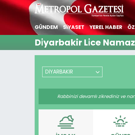
Hava Durumu
GÜNDEM
SİYASET
YEREL HABER
ÖZ
Trafik Durumu
Di̇yarbakir Li̇ce Namaz
Süper Lig Puan Durumu ve Fikstür
Tüm Manşetler
DİYARBAKIR
Son Dakika Haberleri
Rabbinizi devamlı zikrediniz ve namaz
Haber Arşivi