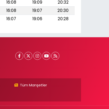
16:08
19:09
20:32
16:08
19:07
20:30
16:07
19:06
20:28
Tüm Manşetler