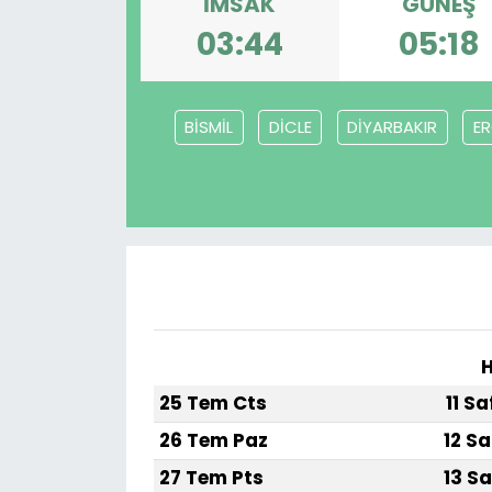
İMSAK
GÜNEŞ
03:44
05:18
BİSMİL
DİCLE
DİYARBAKIR
E
H
25 Tem Cts
11 S
26 Tem Paz
12 Sa
27 Tem Pts
13 Sa