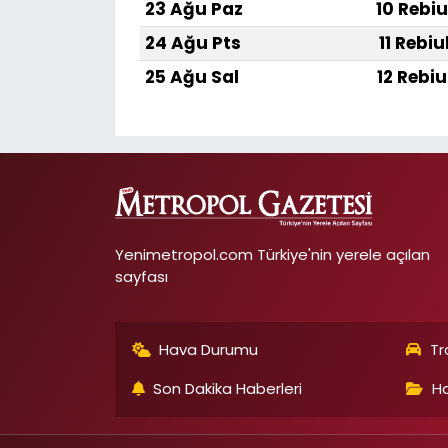
23 Ağu Paz
10 Rebiu
24 Ağu Pts
11 Rebiu
25 Ağu Sal
12 Rebiu
Yenimetropol.com Türkiye'nin yerele açılan
sayfası
Hava Durumu
Tr
Son Dakika Haberleri
Ha