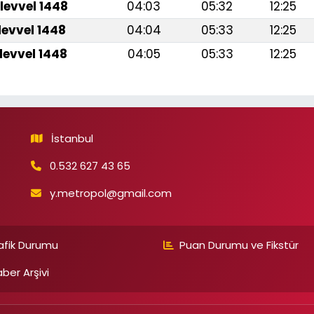
levvel 1448
04:03
05:32
12:25
levvel 1448
04:04
05:33
12:25
levvel 1448
04:05
05:33
12:25
İstanbul
0.532 627 43 65
y.metropol@gmail.com
afik Durumu
Puan Durumu ve Fikstür
ber Arşivi