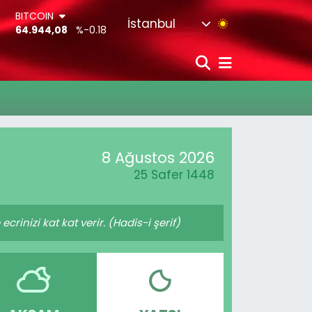
BITCOIN
İstanbul
64.944,08
%-0.18
DOLAR
47,7436
%0.18
EURO
55,2510
%0.32
STERLİN
64,4811
%0.38
G.ALTIN
6660.55
%0.03
8 Ağustos 2026
BİST100
13.779
%-14
25 Safer 1448
crinizi kat kat verir. (Hadis-i şerif)