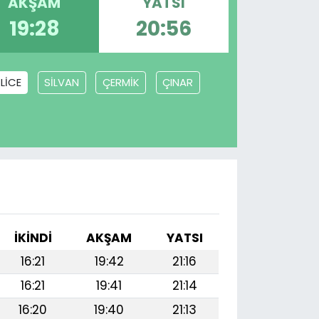
AKŞAM
YATSI
19:28
20:56
LİCE
SİLVAN
ÇERMİK
ÇINAR
İKINDI
AKŞAM
YATSI
16:21
19:42
21:16
16:21
19:41
21:14
16:20
19:40
21:13