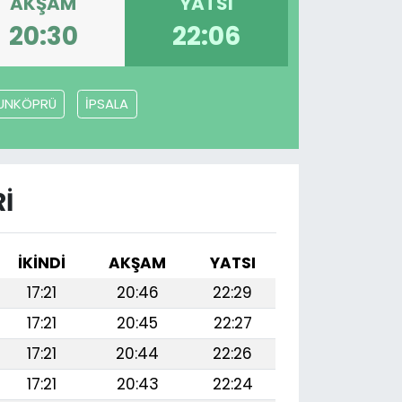
AKŞAM
YATSI
20:30
22:06
UNKÖPRÜ
İPSALA
I
İKINDI
AKŞAM
YATSI
17:21
20:46
22:29
17:21
20:45
22:27
17:21
20:44
22:26
17:21
20:43
22:24