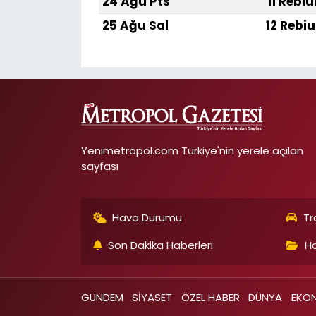
24 Ağu Pts
11 Rebiu
25 Ağu Sal
12 Rebiu
Yenimetropol.com Türkiye'nin yerele açılan
sayfası
Hava Durumu
Tr
Son Dakika Haberleri
Ha
GÜNDEM
SİYASET
ÖZEL HABER
DÜNYA
EKO