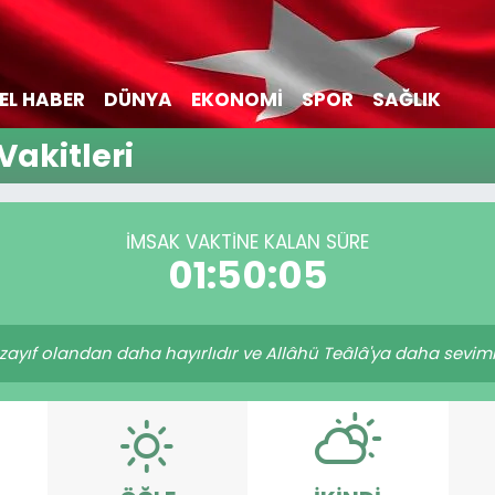
EL HABER
DÜNYA
EKONOMİ
SPOR
SAĞLIK
Vakitleri
İMSAK VAKTİNE KALAN SÜRE
01:50:05
ayıf olandan daha hayırlıdır ve Allâhü Teâlâ'ya daha sevimlid