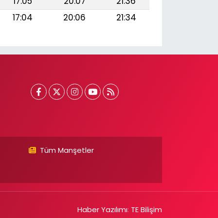
17:05
20:07
21:36
17:04
20:06
21:34
Tüm Manşetler
Haber Yazılımı
:
TE Bilişim