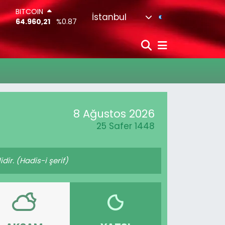
BITCOIN
İstanbul
64.960,21
%0.87
DOLAR
47,7436
%0.18
EURO
55,2510
%0.32
STERLİN
64,4811
%0.38
G.ALTIN
6648.99
%2.59
8 Ağustos 2026
BİST100
13.779
%-14
25 Safer 1448
ir. (Hadis-i şerif)