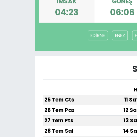
İMSAK
GÜNEŞ
04:23
06:06
EDİRNE
ENEZ
H
25 Tem Cts
11 S
26 Tem Paz
12 Sa
27 Tem Pts
13 Sa
28 Tem Sal
14 Sa