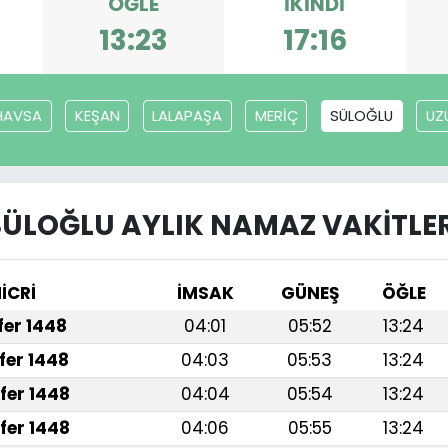
ÖĞLE
İKINDI
13:23
17:16
HAVSA
KEŞAN
LALAPAŞA
MERİÇ
SÜLOĞLU
UZ
SÜLOĞLU AYLIK NAMAZ VAKITLER
İCRİ
İMSAK
GÜNEŞ
ÖĞLE
afer 1448
04:01
05:52
13:24
fer 1448
04:03
05:53
13:24
fer 1448
04:04
05:54
13:24
fer 1448
04:06
05:55
13:24