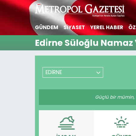
Hava Durumu
GÜNDEM
SİYASET
YEREL HABER
ÖZ
Trafik Durumu
Edi̇rne Süloğlu Namaz 
Süper Lig Puan Durumu ve Fikstür
Tüm Manşetler
EDİRNE
Son Dakika Haberleri
Güçlü bir mümin, z
Haber Arşivi