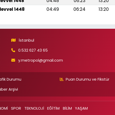
levvel 1448
04:48
06:23
13:20
levvel 1448
04:49
06:24
13:20
İstanbul
0.532 627 43 65
y.metropol@gmail.com
afik Durumu
Puan Durumu ve Fikstür
ber Arşivi
NOMİ
SPOR
TEKNOLOJİ
EĞİTİM
BİLİM
YAŞAM