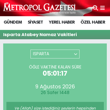
Hava Durumu
GÜNDEM
SİYASET
YEREL HABER
ÖZEL HABER
Trafik Durumu
Isparta Atabey Namaz Vakitleri
Süper Lig Puan Durumu ve Fikstür
ISPARTA
Tüm Manşetler
ÖĞLE VAKTİNE KALAN SÜRE
Son Dakika Haberleri
05:01:17
Haber Arşivi
9 Ağustos 2026
26 Safer 1448
Ve (Allah) size istediğiniz şeylerin hepsinden