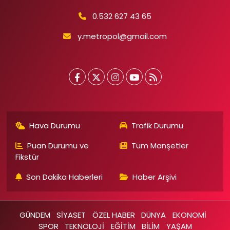
0.532 627 43 65
y.metropol@gmail.com
Hava Durumu
Trafik Durumu
Puan Durumu ve
Tüm Manşetler
Fikstür
Son Dakika Haberleri
Haber Arşivi
GÜNDEM
SİYASET
ÖZEL HABER
DÜNYA
EKONOMİ
SPOR
TEKNOLOJİ
EĞİTİM
BİLİM
YAŞAM