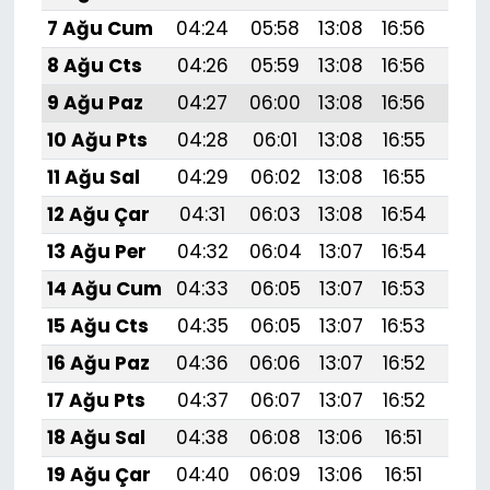
7 Ağu Cum
04:24
05:58
13:08
16:56
20:
8 Ağu Cts
04:26
05:59
13:08
16:56
20:
9 Ağu Paz
04:27
06:00
13:08
16:56
20:
10 Ağu Pts
04:28
06:01
13:08
16:55
20:
11 Ağu Sal
04:29
06:02
13:08
16:55
20:
12 Ağu Çar
04:31
06:03
13:08
16:54
20:
13 Ağu Per
04:32
06:04
13:07
16:54
20:
14 Ağu Cum
04:33
06:05
13:07
16:53
20:
15 Ağu Cts
04:35
06:05
13:07
16:53
19:
16 Ağu Paz
04:36
06:06
13:07
16:52
19:
17 Ağu Pts
04:37
06:07
13:07
16:52
19:
18 Ağu Sal
04:38
06:08
13:06
16:51
19:
19 Ağu Çar
04:40
06:09
13:06
16:51
19: