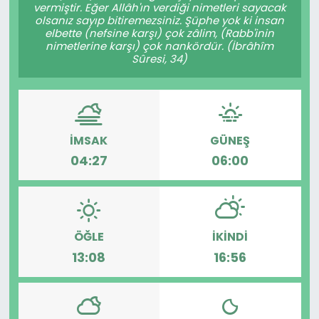
vermiştir. Eğer Allâh'ın verdiği nimetleri sayacak
olsanız sayıp bitiremezsiniz. Şüphe yok ki insan
elbette (nefsine karşı) çok zâlim, (Rabb'inin
nimetlerine karşı) çok nankördür. (İbrâhîm
Sûresi, 34)
İMSAK
GÜNEŞ
04:27
06:00
ÖĞLE
İKINDI
13:08
16:56