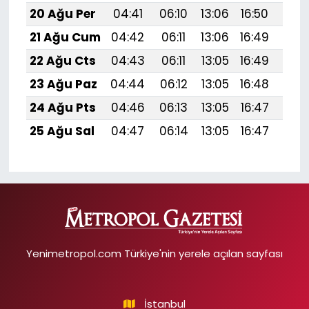
20 Ağu Per
04:41
06:10
13:06
16:50
19:
21 Ağu Cum
04:42
06:11
13:06
16:49
19:5
22 Ağu Cts
04:43
06:11
13:05
16:49
19:
23 Ağu Paz
04:44
06:12
13:05
16:48
19:
24 Ağu Pts
04:46
06:13
13:05
16:47
19:
25 Ağu Sal
04:47
06:14
13:05
16:47
19:
Yenimetropol.com Türkiye'nin yerele açılan sayfası
İstanbul